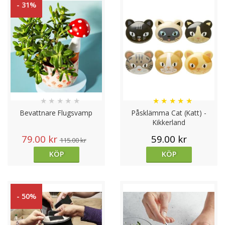
- 31%
★
★
★
★
★
★
★
★
★
★
Bevattnare Flugsvamp
Påsklämma Cat (Katt) -
Kikkerland
79.00 kr
59.00 kr
115.00 kr
KÖP
KÖP
- 50%