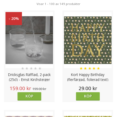
Visa kärlek och uppskattning
Visar 1 - 100 av 149 produkter
Genom att ge en present till pojkvän visar du att du
bryr dig och att du tänker på honom. En väl utvald
- 20%
present kan uttrycka din kärlek och uppskattning på ett
sätt som ord ibland inte kan. Det är ett konkret sätt
att visa att du värdesätter honom och er relation.
Förstärka emotionell närhet
Presenter kan hjälpa till att skapa starkare emotionella
band mellan er. När du ger en genomtänkt present till
pojkvän blir det en symbol för er relation och de
minnen ni delar. Det kan också skapa nya minnen och
påminna er om speciella stunder tillsammans.
★
★
★
★
★
★
★
★
★
★
Fira speciella tillfällen
Dricksglas Räfflad, 2-pack
Kort Happy Birthday
En present till pojkvän vid speciella tillfällen som
(25cl) - Ernst Kirchsteiger
(flerfärgad, folierad text)
födelsedagar, årsdagar eller jul kan göra dessa stunder
159.00 kr
29.00 kr
199.00 kr
ännu mer minnesvärda. Genom att fira dessa tillfällen
med en present visar du att du vill göra dessa
KÖP
KÖP
ögonblick speciella och minnesvärda för er båda.
Uttrycka kreativitet och personlig omtanke
Att välja en present till pojkvän ger dig möjlighet att