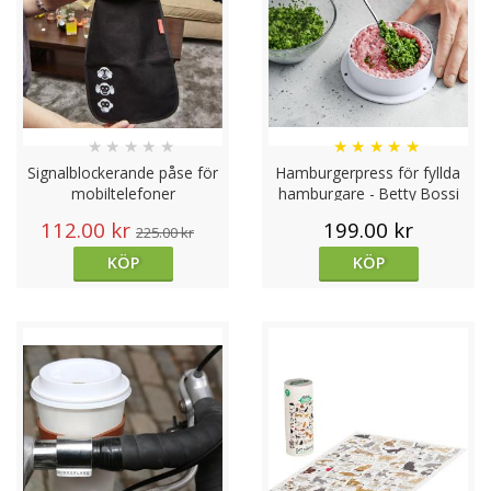
★
★
★
★
★
★
★
★
★
★
Signalblockerande påse för
Hamburgerpress för fyllda
mobiltelefoner
hamburgare - Betty Bossi
112.00 kr
199.00 kr
225.00 kr
KÖP
KÖP