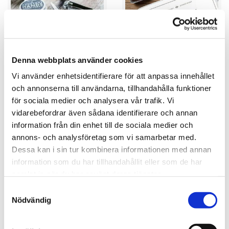
★
★
★
★
★
★
★
★
★
★
Handsome Hands Manicure
Full Body Massagekit
Denna webbplats använder cookies
Kit - Nagelkit för honom
Vi använder enhetsidentifierare för att anpassa innehållet
299.00 kr
359.00 kr
och annonserna till användarna, tillhandahålla funktioner
KÖP
KÖP
för sociala medier och analysera vår trafik. Vi
vidarebefordrar även sådana identifierare och annan
information från din enhet till de sociala medier och
annons- och analysföretag som vi samarbetar med.
Dessa kan i sin tur kombinera informationen med annan
information som du har tillhandahållit eller som de har
samlat in när du har använt deras tjänster.
Samtyckesval
Nödvändig