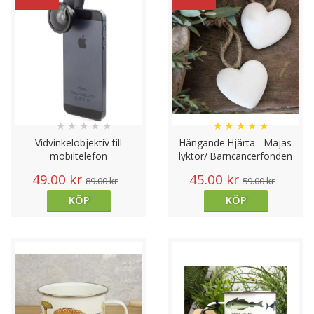
★
★
★
★
★
★
★
★
★
★
Vidvinkelobjektiv till
Hängande Hjärta - Majas
mobiltelefon
lyktor/ Barncancerfonden
49.00 kr
45.00 kr
89.00 kr
59.00 kr
KÖP
KÖP