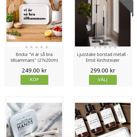
★
★
★
★
★
★
★
★
★
★
Bricka "Vi är så bra
Ljusstake borstad metall -
tillsammans" (27x20cm)
Ernst Kirchsteiger
249.00 kr
299.00 kr
KÖP
VÄLJ