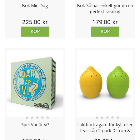
Bok Min Dag
Bok Så här enkelt gör du en
perfekt rakning
225.00 kr
179.00 kr
KÖP
KÖP
★
★
★
★
★
★
★
★
★
★
Spel Var är vi?
Luktborttagare för kyl- eller
frysskåp 2-pack (Citron &
Lime)