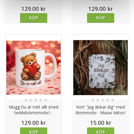
129.00 kr
129.00 kr
KÖP
KÖP
★
★
★
★
★
★
★
★
★
★
Mugg Du är mitt allt (med
Kort "Jag älskar dig" med
teddybjörnsmotiv) -
blommotiv - Majas lyktor/
Presenteriet
Barncancerfonden
129.00 kr
15.00 kr
KÖP
KÖP