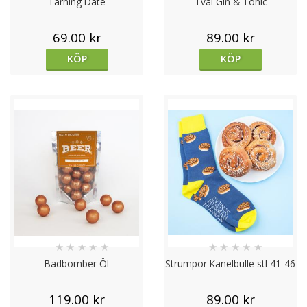
Tärning Date
Tvål Gin & Tonic
69.00 kr
89.00 kr
KÖP
KÖP
★
★
★
★
★
★
★
★
★
★
Badbomber Öl
Strumpor Kanelbulle stl 41-46
119.00 kr
89.00 kr