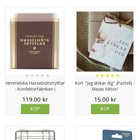
★
★
★
★
★
★
★
★
★
★
Himmelska Hasselnötstryfflar
Kort "Jag älskar dig" (Pastell) -
- Konfektyrfabriken i
Majas lyktor/
Hälsingborg
Barncancerfonden
119.00 kr
15.00 kr
KÖP
KÖP