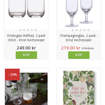
★
★
★
★
★
★
★
★
★
★
Dricksglas Räfflad, 2-pack
Champagneglas, 2-pack -
(50cl) - Ernst Kirchsteiger
Ernst Kirchsteiger
249.00 kr
219.00 kr
279.00 kr
KÖP
KÖP
- 23%