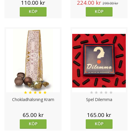
110.00 kr
224.00 kr
299.00 kr
KÖP
KÖP
★
★
★
★
★
★
★
★
★
★
Chokladhälsning Kram
Spel Dilemma
65.00 kr
165.00 kr
KÖP
KÖP