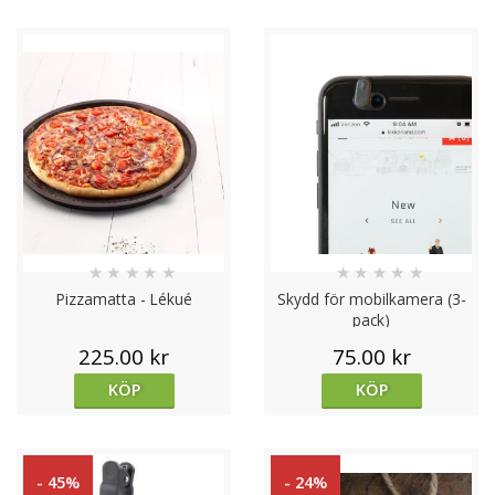
★
★
★
★
★
★
★
★
★
★
Pizzamatta - Lékué
Skydd för mobilkamera (3-
pack)
225.00 kr
75.00 kr
KÖP
KÖP
- 45%
- 24%