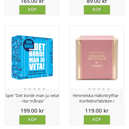
165.00 kr
89.00 kr
KÖP
KÖP
★
★
★
★
★
★
★
★
★
★
Spel "Det borde man ju veta!
Himmelska Hallontryfflar -
- Hur många"
Konfektyrfabriken i
Hälsingborg
199.00 kr
119.00 kr
KÖP
KÖP