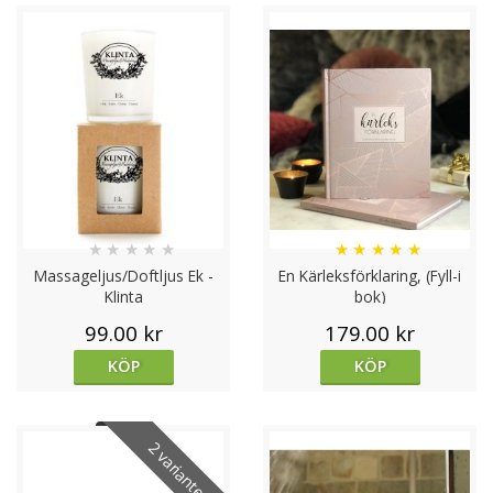
★
★
★
★
★
★
★
★
★
★
Massageljus/Doftljus Ek -
En Kärleksförklaring, (Fyll-i
Klinta
bok)
99.00 kr
179.00 kr
KÖP
KÖP
2 varianter