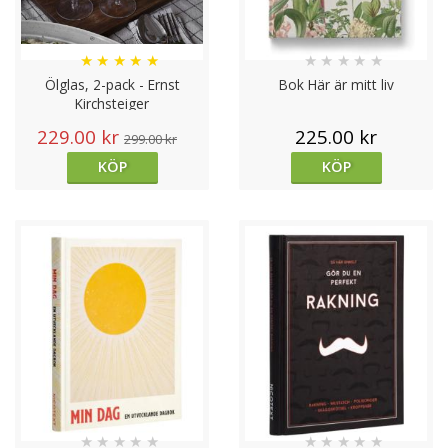
★
★
★
★
★
★
★
★
★
★
Ölglas, 2-pack - Ernst
Bok Här är mitt liv
Kirchsteiger
229.00 kr
225.00 kr
299.00 kr
KÖP
KÖP
★
★
★
★
★
★
★
★
★
★