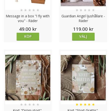
★
★
★
★
★
★
★
★
★
★
Message in a box "I fly with
Guardian Angel ljushållare -
you" - Räder
Räder
49.00 kr
119.00 kr
KÖP
VÄLJ
★
★
★
★
★
★
★
★
★
★
Kort "Dröm stort",
Kort "Stort Grattis",