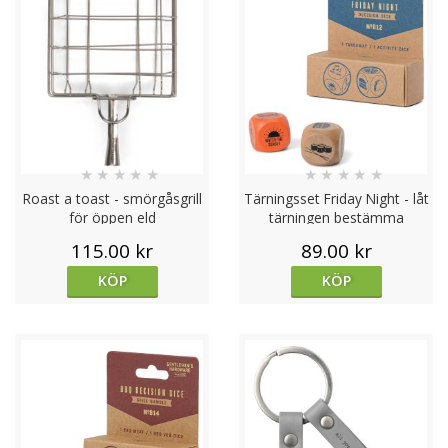
★
★
★
★
★
★
★
★
★
★
Roast a toast - smörgåsgrill
Tärningsset Friday Night - låt
för öppen eld
tärningen bestämma
115.00 kr
89.00 kr
KÖP
KÖP