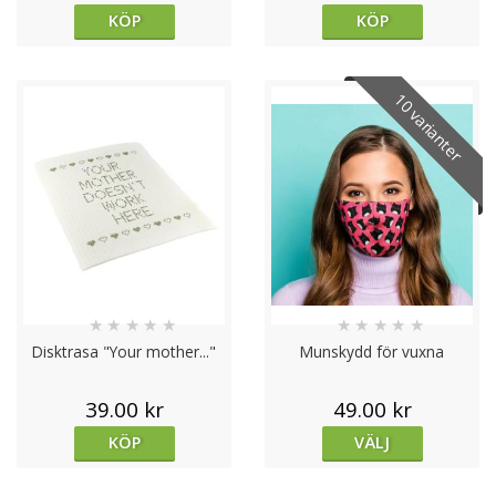
KÖP
KÖP
10 varianter
★
★
★
★
★
★
★
★
★
★
Disktrasa "Your mother..."
Munskydd för vuxna
39.00 kr
49.00 kr
KÖP
VÄLJ