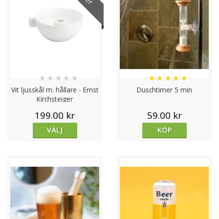
★
★
★
★
★
★
★
★
★
★
Vit ljusskål m. hållare - Ernst
Duschtimer 5 min
Kirchsteiger
199.00 kr
59.00 kr
VÄLJ
KÖP