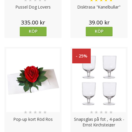
Pussel Dog Lovers
Disktrasa "Kanelbullar"
335.00 kr
39.00 kr
KÖP
KÖP
- 25%
★
★
★
★
★
★
★
★
★
★
Pop-up kort Röd Ros
Snapsglas på fot , 4-pack -
Ernst Kirchsteiger