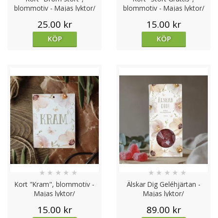
blommotiv - Majas lyktor/
blommotiv - Majas lyktor/
Barncancerfonden
Barncancerfonden
25.00 kr
15.00 kr
KÖP
KÖP
★
★
★
★
★
★
★
★
★
★
Kort "Kram", blommotiv -
Älskar Dig Geléhjärtan -
Majas lyktor/
Majas lyktor/
Barncancerfonden
Barncancerfonden
15.00 kr
89.00 kr