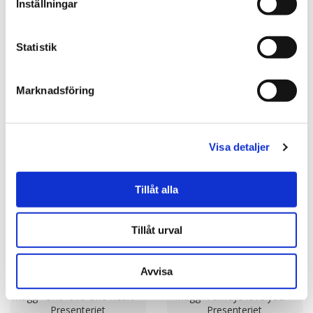
Inställningar
★
★
★
★
★
★
★
★
★
★
Time with the in laws survival
Mugg "A true love story
kit
never ends" - Presenteriet
Statistik
359.00 kr
129.00 kr
KÖP
KÖP
Marknadsföring
Visa detaljer
Tillåt alla
Tillåt urval
Avvisa
★
★
★
★
★
★
★
★
★
★
Mugg "One love One Heart" -
Mugg "I always love you" -
Presenteriet
Presenteriet