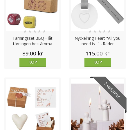
★
★
★
★
★
★
★
★
★
★
Tärningsset BBQ - låt
Nyckelring Heart "All you
tärningen bestämma
need is..." - Räder
89.00 kr
115.00 kr
KÖP
KÖP
2 varianter