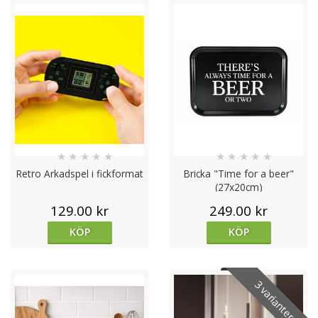
★
★
★
★
★
★
★
★
★
★
Retro Arkadspel i fickformat
Bricka "Time for a beer"
(27x20cm)
129.00 kr
249.00 kr
KÖP
KÖP
3 varianter