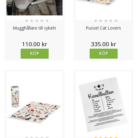
★
★
★
★
★
★
★
★
★
★
Mugghållare till cykeln
Pussel Cat Lovers
110.00 kr
335.00 kr
KÖP
KÖP
★
★
★
★
★
★
★
★
★
★