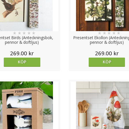
★
★
★
★
★
★
★
★
★
★
entset Birds (Anteckningsbok,
Presentset Ekollon (Antecknin
pennor & doftljus)
pennor & doftljus)
269.00 kr
269.00 kr
KÖP
KÖP