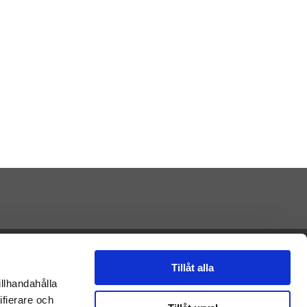
Presenteriet AB
Vikaholm
Tillåt alla
33330 Smålandsstenar
illhandahålla
E-mail: Kontakt@presenteriet.se
ifierare och