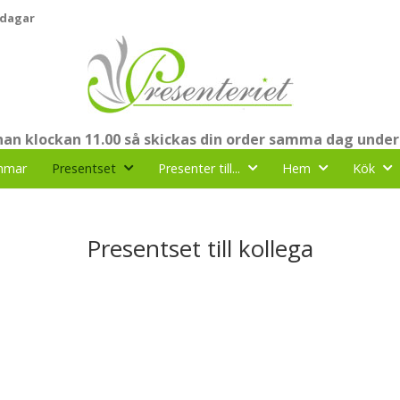
 dagar
nnan klockan 11.00 så skickas din order samma dag under
mmar
Presentset
Presenter till...
Hem
Kök
Presentset till kollega