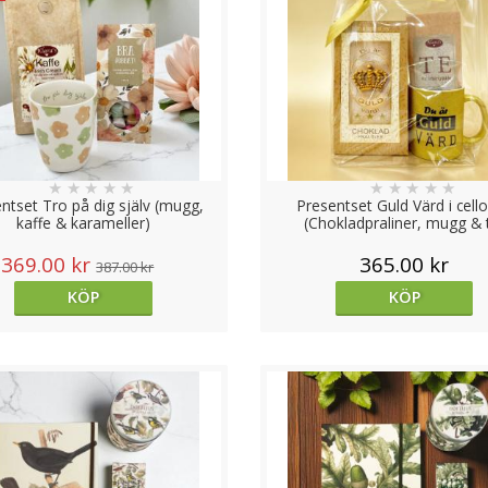
★
★
★
★
★
★
★
★
★
★
ntset Tro på dig själv (mugg,
Presentset Guld Värd i cell
kaffe & karameller)
(Chokladpraliner, mugg & 
369.00 kr
365.00 kr
387.00 kr
KÖP
KÖP