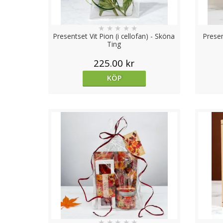
★
★
★
★
★
Presentset Vit Pion (i cellofan) - Sköna
Presen
Ting
225.00 kr
KÖP
★
★
★
★
★