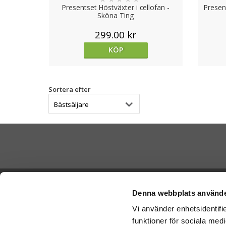
Presentset Höstväxter i cellofan -
Presen
Sköna Ting
299.00 kr
KÖP
Sortera efter
Betala di
Ångra köp
Denna webbplats använde
Vi använder enhetsidentifie
Cookies
funktioner för sociala medi
Vi skickar