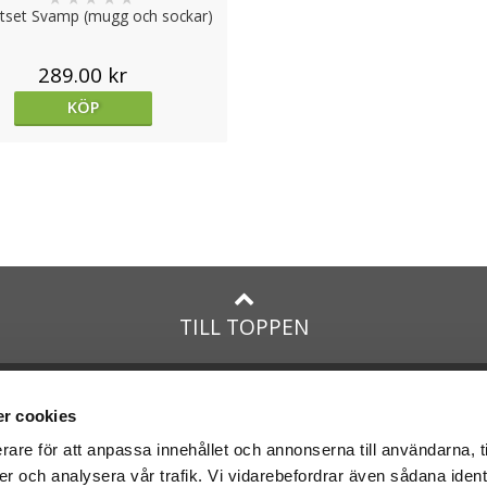
tset Svamp (mugg och sockar)
289.00 kr
KÖP
TILL TOPPEN
na
presenter
med:
Facebook
r cookies
Instagram
rare för att anpassa innehållet och annonserna till användarna, t
er och analysera vår trafik. Vi vidarebefordrar även sådana ident
presenter
med Posten och