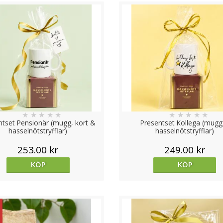
★
★
★
★
★
★
★
★
★
★
ntset Pensionär (mugg, kort &
Presentset Kollega (mugg
hasselnötstryfflar)
hasselnötstryfflar)
253.00 kr
249.00 kr
KÖP
KÖP