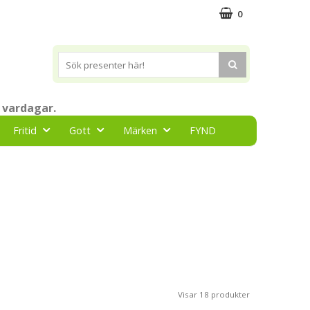
0
 vardagar.
Fritid
Gott
Märken
FYND
Visar 18 produkter