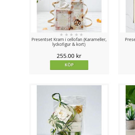
★
★
★
★
★
Presentset Kram i cellofan (Karameller,
Pres
lyckofigur & kort)
255.00 kr
KÖP