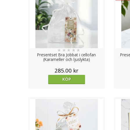
★
★
★
★
★
Presentset Bra Jobbat i cellofan
Prese
(Karameller och ljuslykta)
285.00 kr
KÖP