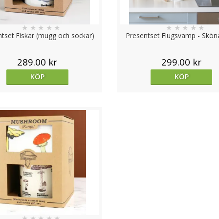
★
★
★
★
★
★
★
★
★
★
tset Fiskar (mugg och sockar)
Presentset Flugsvamp - Skön
289.00 kr
299.00 kr
KÖP
KÖP
★
★
★
★
★