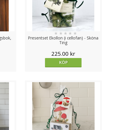
★
★
★
★
★
gsbok,
Presentset Ekollon (i cellofan) - Sköna
Ting
225.00 kr
KÖP