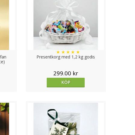
★
★
★
★
★
ofan
Presentkorg med 1,2 kg godis
te)
299.00 kr
KÖP