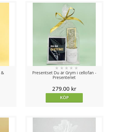
★
★
★
★
★
 &
Presentset Du är Grym i cellofan -
Presenteriet
279.00 kr
KÖP