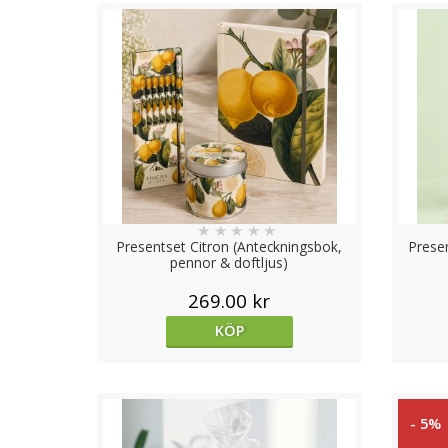
★
★
★
★
★
Presentset Citron (Anteckningsbok,
Prese
pennor & doftljus)
269.00 kr
KÖP
- 5%