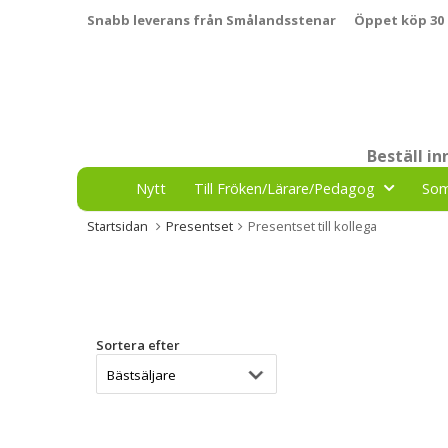
Snabb leverans från Smålandsstenar
Öppet köp 30
Beställ i
Nytt
Till Fröken/Lärare/Pedagog
So
Startsidan
Presentset
Presentset till kollega
Sortera efter