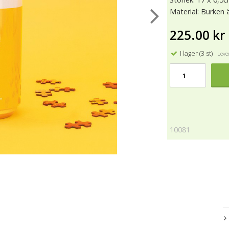
Material: Burken ä
225.00 kr
I lager (3 st)
Lever
10081