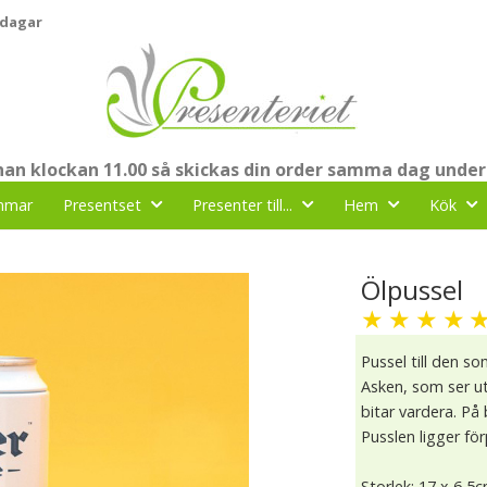
 dagar
nnan klockan 11.00 så skickas din order samma dag under
mmar
Presentset
Presenter till...
Hem
Kök
Ölpussel
★
★
★
★
Pussel till den so
Asken, som ser ut
bitar vardera. På
Pusslen ligger för
Storlek: 17 x 6,5