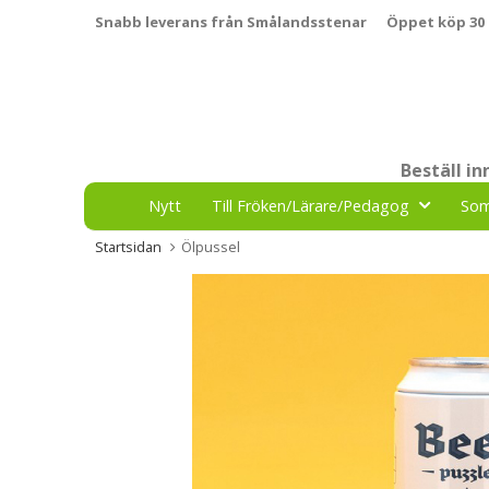
Snabb leverans från Smålandsstenar
Öppet köp 30
Beställ i
Nytt
Till Fröken/Lärare/Pedagog
So
Startsidan
Ölpussel