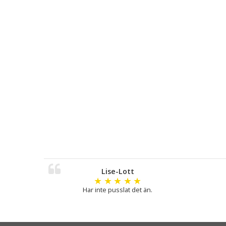
Lise-Lott
★
★
★
★
★
Har inte pusslat det än.