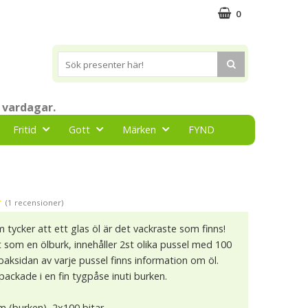
0
 vardagar.
Fritid
Gott
Märken
FYND
★
(1 recensioner)
m tycker att ett glas öl är det vackraste som finns!
 som en ölburk, innehåller 2st olika pussel med 100
 baksidan av varje pussel finns information om öl.
packade i en fin tygpåse inuti burken.
cm (burken), 2x100 bitar