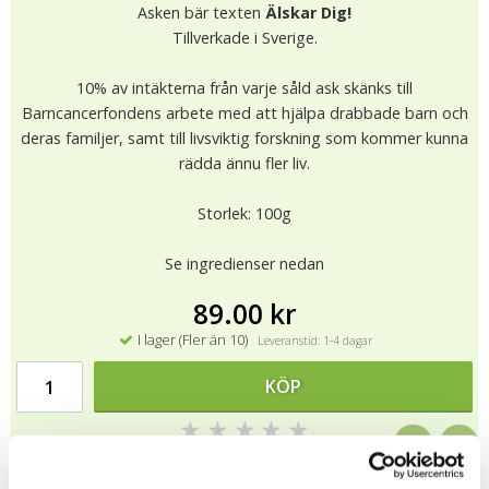
Asken bär texten
Älskar Dig!
Tillverkade i Sverige.
10% av intäkterna från varje såld ask skänks till
Barncancerfondens arbete med att hjälpa drabbade barn och
deras familjer, samt till livsviktig forskning som kommer kunna
rädda ännu fler liv.
Storlek: 100g
Se ingredienser nedan
89.00 kr
I lager (Fler än 10)
Leveranstid: 1-4 dagar
KÖP
★
★
★
★
★
13055