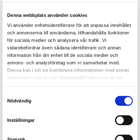
Ingredienser: Socker, glukos-fruktossirap, vatten, gelatin,
Denna webbplats använder cookies
fuktighetsbevarande medel (sorbitol),
surhetsreglerande medel (äppelsyra),
Vi använder enhetsidentifierare för att anpassa innehållet
aromämnen och färgämnen (E120)
och annonserna till användarna, tillhandahålla funktioner
Näringsvärde /100g
för sociala medier och analysera vår trafik. Vi
Energi 1409kJ/334kcal, Fett 0g
vidarebefordrar även sådana identifierare och annan
(varav mättat fett 0g), Kolhydrater 79,7g
information från din enhet till de sociala medier och
(varav sockerarter 67,3g), Protein 5g, Salt 0g
annons- och analysföretag som vi samarbetar med.
Dessa kan i sin tur kombinera informationen med annan
Tipsa
information som du har tillhandahållit eller som de har
samlat in när du har använt deras tjänster.
Upptäck mer
Samtyckesval
Majas Lyktor
Nödvändig
Välgörenhetsgåvor
Gott
Inställningar
Alla hjärtans dag
Presenter till Flickvän
Statistik