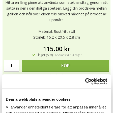
Hitta en lång pinne att använda som stekhandtag genom att
sätta in den i den ihåliga spetsen. Lägg din brödskiva mellan
gallren och håll över elden tills önskad hårdhet på brödet är
uppnått.
Material: Rostfritt stål
Storlek: 16,2 x 20,5 x 2,8 cm
115.00 kr
I lager (5 st)
Leveranstid: 1-4 dagar
KÖP
★
★
★
★
★
12976
Denna webbplats använder cookies
Tipsa
Vi använder enhetsidentifierare för att anpassa innehållet