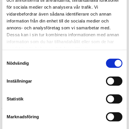
och annonserna till användarna, tillhandahålla funktioner
Upptäck mer
för sociala medier och analysera vår trafik. Vi
Presenter till Vännen
vidarebefordrar även sådana identifierare och annan
Julklappar till honom
information från din enhet till de sociala medier och
Julklappar till henne
annons- och analysföretag som vi samarbetar med.
Smarta Saker
Dessa kan i sin tur kombinera informationen med annan
information som du har tillhandahållit eller som de har
Julklappar till pappa
samlat in när du har använt deras tjänster.
Julklappar till vännen
Smarta Julklappar
Samtyckesval
Nödvändig
Hjälpmedel och redskap
Kök
Presenter till Honom
Inställningar
Statistik
Recensioner
Produkten har inga recensioner
Marknadsföring
Skriv en recension