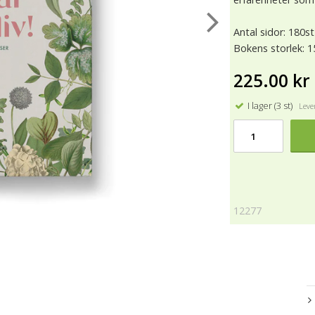
Antal sidor: 180st
Bokens storlek: 1
225.00 kr
I lager (3 st)
Lever
12277