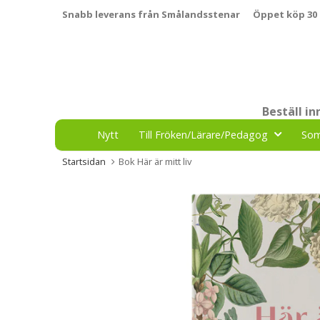
Snabb leverans från Smålandsstenar
Öppet köp 30
Beställ i
Nytt
Till Fröken/Lärare/Pedagog
So
Startsidan
Bok Här är mitt liv