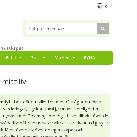
0
 vardagar.
Fritid
Gott
Märken
FYND
 mitt liv
★
 en fyll-i-bok där du fyller i svaren på frågor om dina
värderingar, styrkor, familj, vänner, hemligheter,
 mycket mer. Boken hjälper dig att se tillbaka över de
skåda framåt och mest av allt: att lära känna dig själv.
 och få en överblick över de egenskaper och
gör dig till den unika person du är.