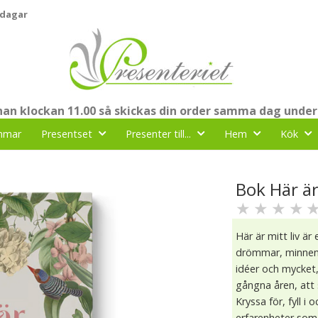
 dagar
nnan klockan 11.00 så skickas din order samma dag under
mmar
Presentset
Presenter till...
Hem
Kök
Bok Här är
★
★
★
★
Här är mitt liv är
drömmar, minnen, 
idéer och mycket,
gångna åren, att 
Kryssa för, fyll i
erfarenheter som 