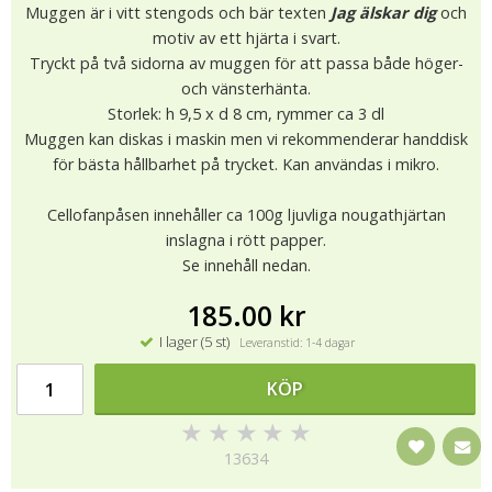
Muggen är i vitt stengods och bär texten
Jag älskar dig
och
motiv av ett hjärta i svart.
Tryckt på två sidorna av muggen för att passa både höger-
och vänsterhänta.
Storlek: h 9,5 x d 8 cm, rymmer ca 3 dl
Muggen kan diskas i maskin men vi rekommenderar handdisk
för bästa hållbarhet på trycket. Kan användas i mikro.
Cellofanpåsen innehåller ca 100g ljuvliga nougathjärtan
inslagna i rött papper.
Se innehåll nedan.
185.00 kr
I lager (5 st)
Leveranstid: 1-4 dagar
KÖP
★
★
★
★
★
13634