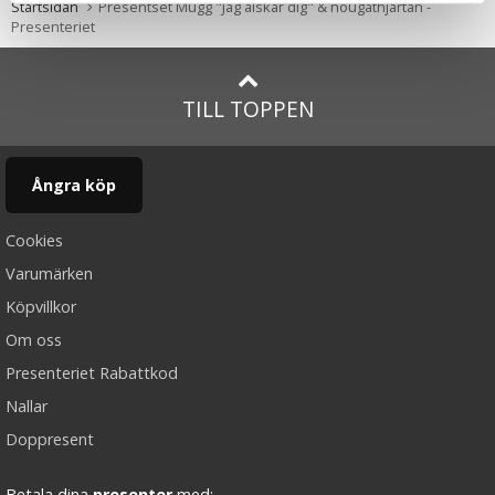
Startsidan
Presentset Mugg "Jag älskar dig" & nougathjärtan -
Presenteriet
TILL TOPPEN
Ångra köp
Cookies
Varumärken
Köpvillkor
Om oss
Presenteriet Rabattkod
Nallar
Doppresent
Betala dina
presenter
med: