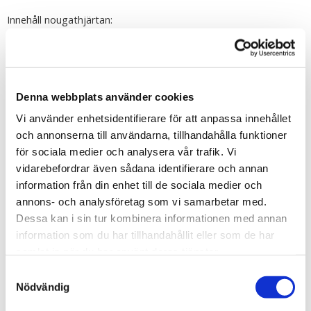
Innehåll nougathjärtan:
Skal (ca 55%): socker, helMJÖLKspulver (MJÖLK), kakaomassa,
kakaosmör, vasslepulver (MJÖLK), emulgeringsmedel
(SOJAlecitin), naturlig vaniljsmak. Fyllning (ca 45%): socker,
fraktionerade vegetabiliska oljor och fetter (RSPO-certifierad
Denna webbplats använder cookies
palmolja och rapsolja i varierade proportioner), HASSELNÖTTER
(8%), vasslepulver (MJÖLK), skummat kakaopulver, LAKTOS,
Vi använder enhetsidentifierare för att anpassa innehållet
skummat MJÖLKpulver, emulgeringsmedel (SOJAlecitin), naturlig
och annonserna till användarna, tillhandahålla funktioner
vaniljsmak. Kan innehålla spår av andra NÖTTER och GLUTEN.
för sociala medier och analysera vår trafik. Vi
vidarebefordrar även sådana identifierare och annan
information från din enhet till de sociala medier och
annons- och analysföretag som vi samarbetar med.
Dessa kan i sin tur kombinera informationen med annan
Tipsa
information som du har tillhandahållit eller som de har
samlat in när du har använt deras tjänster.
Upptäck mer
Samtyckesval
Kök
Nödvändig
Köksporslin