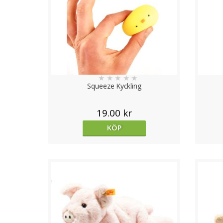
★
★
★
★
★
Squeeze Kyckling
19.00 kr
KÖP