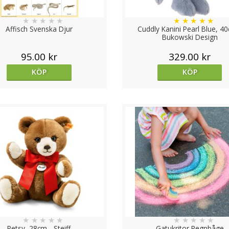
★
★
★
★
★
★
★
★
★
★
Affisch Svenska Djur
Cuddly Kanini Pearl Blue, 4
Bukowski Design
95.00 kr
329.00 kr
KÖP
KÖP
★
★
★
★
★
★
★
★
★
★
Petsy, 28cm - Steiff
Gatukritor Regnbåge