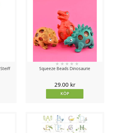
★
★
★
★
★
Steiff
Squeeze Beads Dinosaurie
29.00 kr
KÖP