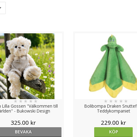
a sätt. Genom att ge barn olika typer av leksaker kan man stödja dera
 barnets självkänsla och självförtroende. Det kan få dem att känna 
h ta emot presenter, såsom tacksamhet och generositet.
 hela livet. Att få en efterlängtad present kan bli en del av en fi
ett uttryck för kärlek och uppskattning, utan också ett sätt att främ
★
★
★
★
★
★
★
★
★
★
n Lilla Gossen "Välkommen till
Bolibompa Draken Snuttefil
ärlden" - Bukowski Design
Teddykompaniet
325.00 kr
229.00 kr
BEVAKA
KÖP