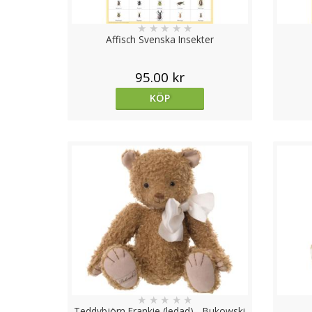
★
★
★
★
★
Affisch Svenska Insekter
95.00 kr
KÖP
★
★
★
★
★
Teddybjörn Frankie (ledad) - Bukowski