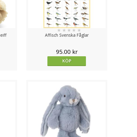
★
★
★
★
★
eiff
Affisch Svenska Fåglar
95.00 kr
KÖP