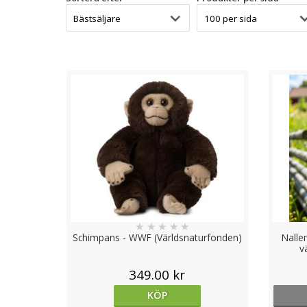
Presenter bidrar också till barnets utveckling på olik
upptäcka nya intressen och talanger.
Att få en present kan också ha en positiv inverkan på
sig barn viktiga sociala färdigheter genom att ge oc
Presenter minnen och traditioner som barn bär med sig
tillbaka på med glädje. Presenter till barn inte bara 
minnen.
★
★
★
★
★
Schimpans - WWF (Världsnaturfonden)
Nalle
v
349.00 kr
KÖP