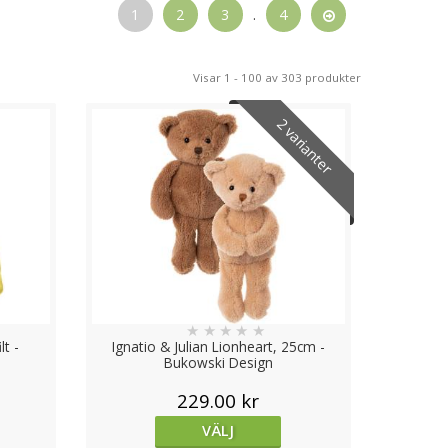
1
2
3
.
4
s allsidiga utveckling och hjälpa dem att
Visar 1 - 100 av 303 produkter
sig uppskattade och älskade. Dessutom lär
2 varianter
n barndomsupplevelse som de senare ser
ja deras utveckling och skapa bestående
★
★
★
★
★
t -
Ignatio & Julian Lionheart, 25cm -
Bukowski Design
229.00 kr
VÄLJ