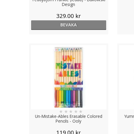
Design
329.00 kr
BEVAKA
★
★
★
★
★
Un-Mistake-Ables Erasable Colored
Yumm
Pencils - Ooly
119.00 kr