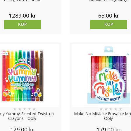
1289.00 kr
65.00 kr
KÖP
KÖP
★
★
★
★
★
★
★
★
★
★
y Yummy-Scented Twist-up
Make No Mistake Erasable Mar
Crayons - Ooly
Ooly
129.00 kr
179.00 kr