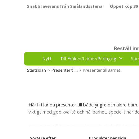
Snabb leverans från Smålandsstenar
Öppet köp 30
Beställ i
Nytt
Till Fröken/Lärare/Pedagog
So
Startsidan
Presenter till...
Presenter till Barnet
Här hittar du presenter till både yngre och äldre barn.
viktigt med god kvalité och hållbarhet, speciellt när d
Presenter till barn
är en viktig och glädjefylld tradi
relationen mellan barnet och den vuxne. En välvald pr
Sortera efter
Produkter per sida