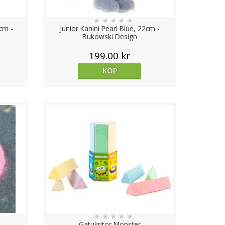
★
★
★
★
★
0cm -
Junior Kanini Pearl Blue, 22cm -
Bukowski Design
199.00 kr
KÖP
★
★
★
★
★
Gatukritor Monster