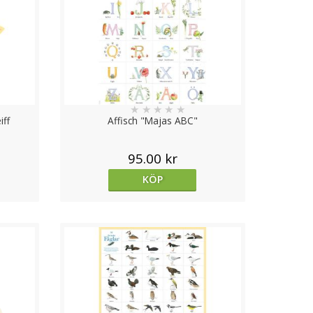
★
★
★
★
★
iff
Affisch "Majas ABC"
95.00 kr
KÖP