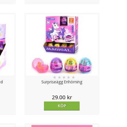
★
★
★
★
★
ed
Surpriseägg Enhörning
29.00 kr
KÖP