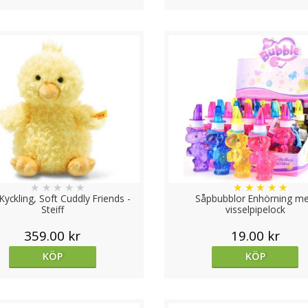
★
★
★
★
★
★
★
★
★
★
Kyckling, Soft Cuddly Friends -
Såpbubblor Enhörning m
Steiff
visselpipelock
359.00 kr
19.00 kr
KÖP
KÖP