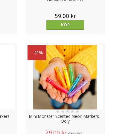
59.00 kr
KÖP
- 41%
★
★
★
★
★
kers -
Mini Monster Scented Neon Markers -
Ooly
29.00 kr
49.00 kr