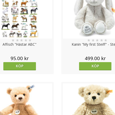
★
★
★
★
★
★
★
★
★
★
Affisch "Hästar ABC"
Kanin "My first Steiff" - Ste
95.00 kr
499.00 kr
KÖP
KÖP