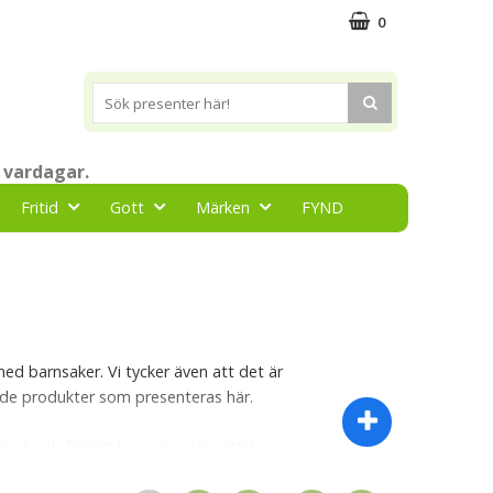
0
 vardagar.
Fritid
Gott
Märken
FYND
 med barnsaker. Vi tycker även att det är
 av de produkter som presenteras här.
Först och främst kan presenter stärka
t kan skapa en djupare känslomässig koppling.