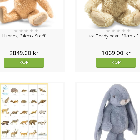
★
★
★
★
★
★
★
★
★
★
Hannes, 34cm - Steiff
Luca Teddy bear, 30cm - St
2849.00 kr
1069.00 kr
KÖP
KÖP