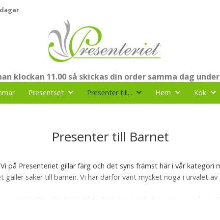
 dagar
nnan klockan 11.00 så skickas din order samma dag under
mmar
Presentset
Presenter till...
Hem
Kök
Presenter till Barnet
 Vi på Presenteriet gillar färg och det syns främst här i vår kategori
et gäller saker till barnen. Vi har därför varit mycket noga i urvalet
tion som har flera fördelar, både för barnet och den som ger gåvan. 
esent visar att man har tänkt på barnets intressen och behov, vilke