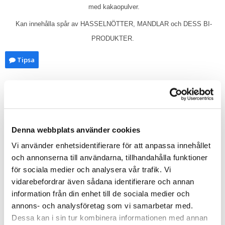
med kakaopulver.
Kan innehålla spår av HASSELNÖTTER, MANDLAR och DESS BI-
PRODUKTER.
Tipsa
Upptäck mer
Gott
Choklad
Denna webbplats använder cookies
Alla hjärtans dag
Presenter till Flickvän
Vi använder enhetsidentifierare för att anpassa innehållet
och annonserna till användarna, tillhandahålla funktioner
Presenter till Henne
för sociala medier och analysera vår trafik. Vi
Presenter till Honom
vidarebefordrar även sådana identifierare och annan
Presenter till Pojkvän
information från din enhet till de sociala medier och
Julklappar till flickvän
annons- och analysföretag som vi samarbetar med.
Julklappar till henne
Dessa kan i sin tur kombinera informationen med annan
Julklappar till honom