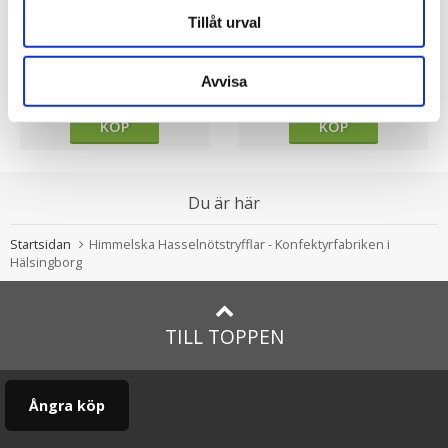
★
★
★
★
★
★
★
★
★
★
Tillåt urval
Himmelska Hallontryfflar -
Citronkolor i påskask -
Konfektyrfabriken i
Sköna Ting
Avvisa
Hälsingborg
119.00 kr
75.00 kr
KÖP
KÖP
Du är här
Startsidan
Himmelska Hasselnötstryfflar - Konfektyrfabriken i
Hälsingborg
TILL TOPPEN
Ångra köp