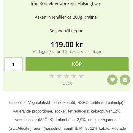
från Konfektyrfabriken i Hälsingborg.
Asken innehåller ca 200g praliner
Se innehåll nedan
119.00 kr
I lager (Fler än 10)
Leveranstid: 1-4 dagar
KÖP
★
★
★
★
★
12356
Innehåller: Vegetabiliskt fett (kokosnöt, RSPO-certifierad palmolja) i
varierande proportioner, socker, fettreducerat kakaopulver 12%,
vasslepulver (MJÖLK), kakaobönor 2,9%, emulgeringsmedel
(SOJAlecitin), arom (hasselnöt, vanillin). Minst 12% kakao. Pudrade