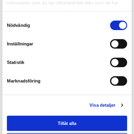
information som du har tillhandahållit eller som de har
samlat in när du har använt deras tjänster.
Samtyckesval
Recensioner
Nödvändig
Produkten har inga recensioner
Inställningar
Skriv en recension
Andra köpte också
Statistik
Marknadsföring
Visa detaljer
Tillåt alla