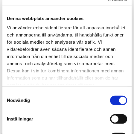
Tipsa
Denna webbplats använder cookies
Upptäck mer
Vi använder enhetsidentifierare för att anpassa innehållet
Räder
och annonserna till användarna, tillhandahålla funktioner
Julklappar till flickvän
för sociala medier och analysera vår trafik. Vi
Julklappar till henne
vidarebefordrar även sådana identifierare och annan
Julklappar till honom
information från din enhet till de sociala medier och
annons- och analysföretag som vi samarbetar med.
Julklappar till pojkvän
Dessa kan i sin tur kombinera informationen med annan
Julklappar till vännen
information som du har tillhandahållit eller som de har
Konfirmationspresenter
samlat in när du har använt deras tjänster.
Presenter till Flickvän
Samtyckesval
Presenter till Henne
Nödvändig
Presenter till Honom
Inställningar
Recensioner