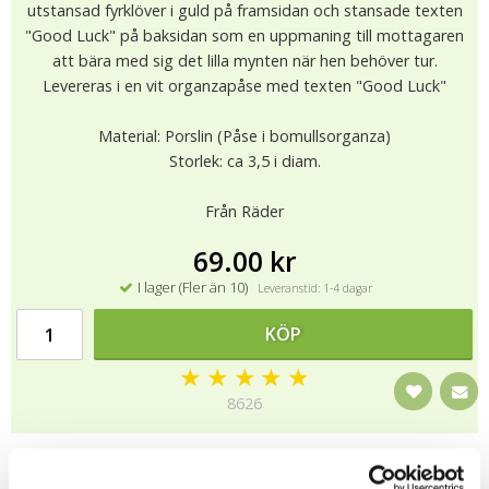
utstansad fyrklöver i guld på framsidan och stansade texten
"Good Luck" på baksidan som en uppmaning till mottagaren
att bära med sig det lilla mynten när hen behöver tur.
Levereras i en vit organzapåse med texten "Good Luck"
Material: Porslin (Påse i bomullsorganza)
Storlek: ca 3,5 i diam.
Från Räder
69.00 kr
I lager (Fler än 10)
Leveranstid: 1-4 dagar
KÖP
★
★
★
★
★
8626
.