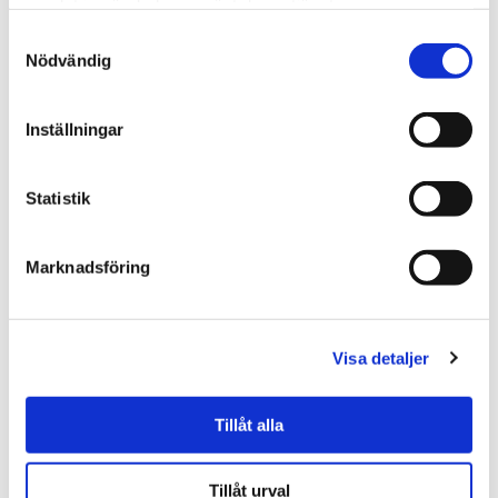
samlat in när du har använt deras tjänster.
79.00 kr
199.00 kr
Samtyckesval
Nödvändig
KÖP
KÖP
Inställningar
Statistik
Marknadsföring
Visa detaljer
★
★
★
★
★
★
★
★
★
★
Gift in a Tin - Sy din egen
Hey Clay lera - Haj
giraff
Tillåt alla
199.00 kr
79.00 kr
Tillåt urval
KÖP
BEVAKA