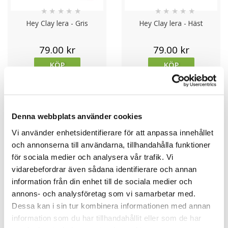
★
★
★
★
★
★
★
★
★
★
Hey Clay lera - Gris
Hey Clay lera - Häst
79.00 kr
79.00 kr
KÖP
KÖP
Denna webbplats använder cookies
Vi använder enhetsidentifierare för att anpassa innehållet
och annonserna till användarna, tillhandahålla funktioner
för sociala medier och analysera vår trafik. Vi
vidarebefordrar även sådana identifierare och annan
information från din enhet till de sociala medier och
annons- och analysföretag som vi samarbetar med.
★
★
★
★
★
★
★
★
★
★
Dessa kan i sin tur kombinera informationen med annan
Hey Clay lera - Får
Gift in a Tin - Sy din egen
information som du har tillhandahållit eller som de har
nalle