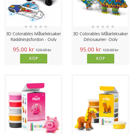
★
★
★
★
★
★
★
★
★
★
3D Colorables Målarleksaker
3D Colorables Målarleksaker
Räddningsfordon - Ooly
Dinosaurier- Ooly
95.00 kr
95.00 kr
129.00 kr
129.00 kr
KÖP
KÖP