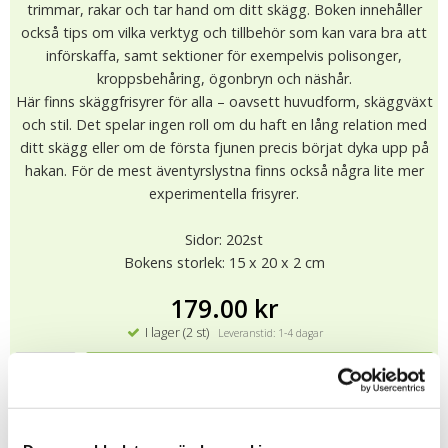
trimmar, rakar och tar hand om ditt skägg. Boken innehåller
också tips om vilka verktyg och tillbehör som kan vara bra att
införskaffa, samt sektioner för exempelvis polisonger,
kroppsbehåring, ögonbryn och näshår.
Här finns skäggfrisyrer för alla – oavsett huvudform, skäggväxt
och stil. Det spelar ingen roll om du haft en lång relation med
ditt skägg eller om de första fjunen precis börjat dyka upp på
hakan. För de mest äventyrslystna finns också några lite mer
experimentella frisyrer.
Sidor: 202st
Bokens storlek: 15 x 20 x 2 cm
179.00 kr
I lager (2 st)
Leveranstid: 1-4 dagar
KÖP
★
★
★
★
★
12282