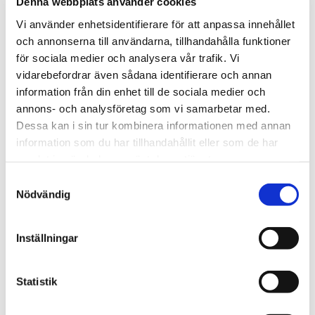
Denna webbplats använder cookies
Vi använder enhetsidentifierare för att anpassa innehållet
och annonserna till användarna, tillhandahålla funktioner
Tipsa
för sociala medier och analysera vår trafik. Vi
vidarebefordrar även sådana identifierare och annan
Upptäck mer
information från din enhet till de sociala medier och
annons- och analysföretag som vi samarbetar med.
Böcker
Dessa kan i sin tur kombinera informationen med annan
Fritid
information som du har tillhandahållit eller som de har
Presentböcker
samlat in när du har använt deras tjänster.
Julklappar till honom
Samtyckesval
Julklappar till pojkvän
Nödvändig
Presenter till Honom
Presenter till Pojkvän
Julklappar till pappa
Inställningar
Presenter till Pappa
Julklappar till farfar/morfar
Statistik