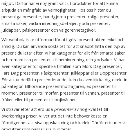
något. Därför har vi noggrant valt ut produkter för att kunna
erbjuda en mångfald av valmöjligheter. Hos oss hittar du
personliga presenter, handgjorda presenter, roliga presenter,
smarta saker, vackra inredningsdetaljer, goda presenter,
julklappar, påskpresenter och välgörenhetsgåvor.
Vår webbplats är utformad för att göra presentjakten enkel och
smidig. Du kan använda sökfältet för att snabbt hitta den typ av
present du letar efter. Vi har kategorier för allt från smarta saker
och romantiska presenter, till heminredning och godsaker. Vi har
även kategorier för specifika tillfällen som Mors Dag presenter,
Fars Dag presenter, Påskpresenter, Julklappar eller Doppresenter.
För att underlätta presentletandet kan du även klicka dig direkt in
på kategori tillhörande presentmottagaren, ex presenter till
mormor, presenter till morfar, presenter till vännen, presenter till
fröken eller till presenter till pojkvännen.
Vi strävar efter att erbjuda
presenter
av hög kvalitet till
överkomliga priser. Vi vet att det inte behöver kosta en
förmögenhet att visa uppskattning och kärlek. Därför erbjuder vi
produkter som passar alla budgetar.