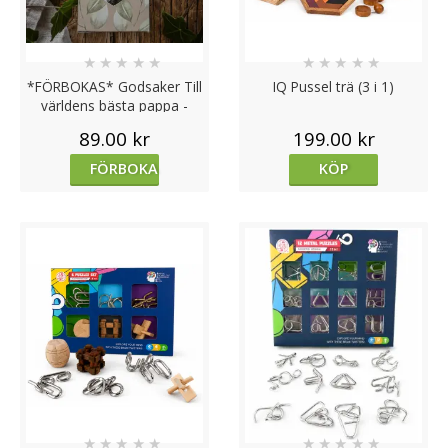
★
★
★
★
★
★
★
★
★
★
*FÖRBOKAS* Godsaker Till
IQ Pussel trä (3 i 1)
världens bästa pappa -
Majas lyktor/
89.00 kr
199.00 kr
Barncancerfonden
FÖRBOKA
KÖP
★
★
★
★
★
★
★
★
★
★