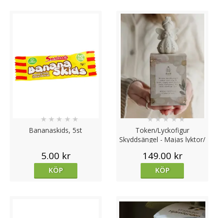
★
★
★
★
★
★
★
★
★
★
Bananaskids, 5st
Token/Lyckofigur
Skyddsängel - Majas lyktor/
Hjärnfonden Barn
5.00 kr
149.00 kr
KÖP
KÖP