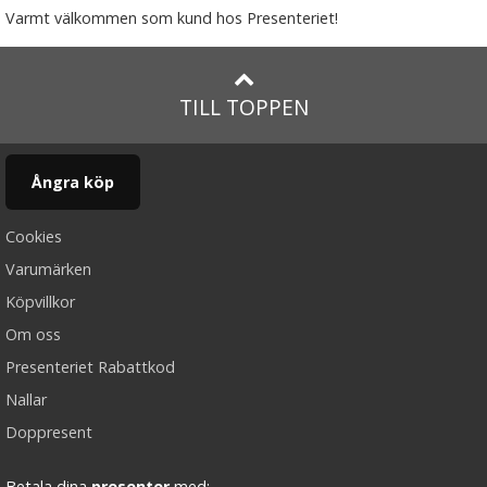
Varmt välkommen som kund hos Presenteriet!
TILL TOPPEN
Ångra köp
Cookies
Varumärken
Köpvillkor
Om oss
Presenteriet Rabattkod
Nallar
Doppresent
Betala dina
presenter
med: