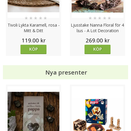
★
★
★
★
★
★
★
★
★
★
Tivoli Lykta Karamell, rosa -
Ljusstake Nanna Floral för 4
Mitt & Ditt
ljus - A Lot Decoration
119.00 kr
269.00 kr
KÖP
KÖP
Nya presenter