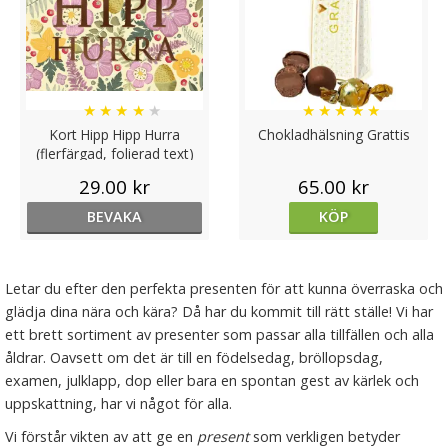
★
★
★
★
★
★
★
★
★
★
Kort Hipp Hipp Hurra
Chokladhälsning Grattis
(flerfärgad, folierad text)
29.00 kr
65.00 kr
BEVAKA
KÖP
Letar du efter den perfekta presenten för att kunna överraska och
glädja dina nära och kära? Då har du kommit till rätt ställe! Vi har
ett brett sortiment av presenter som passar alla tillfällen och alla
åldrar. Oavsett om det är till en födelsedag, bröllopsdag,
examen, julklapp, dop eller bara en spontan gest av kärlek och
uppskattning, har vi något för alla.
Vi förstår vikten av att ge en
present
som verkligen betyder