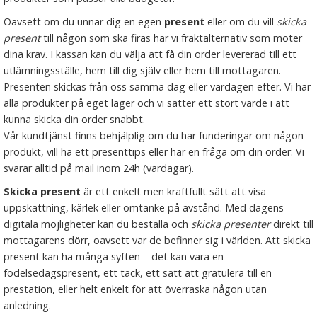
Oavsett om du unnar dig en egen
present
eller om du vill
skicka
present
till någon som ska firas har vi fraktalternativ som möter
dina krav. I kassan kan du välja att få din order levererad till ett
utlämningsställe, hem till dig själv eller hem till mottagaren.
Presenten skickas från oss samma dag eller vardagen efter. Vi har
alla produkter på eget lager och vi sätter ett stort värde i att
kunna skicka din order snabbt.
Vår kundtjänst finns behjälplig om du har funderingar om någon
produkt, vill ha ett presenttips eller har en fråga om din order. Vi
svarar alltid på mail inom 24h (vardagar).
Skicka present
är ett enkelt men kraftfullt sätt att visa
uppskattning, kärlek eller omtanke på avstånd. Med dagens
digitala möjligheter kan du beställa och
skicka presenter
direkt till
mottagarens dörr, oavsett var de befinner sig i världen. Att skicka
present kan ha många syften – det kan vara en
födelsedagspresent, ett tack, ett sätt att gratulera till en
prestation, eller helt enkelt för att överraska någon utan
anledning.