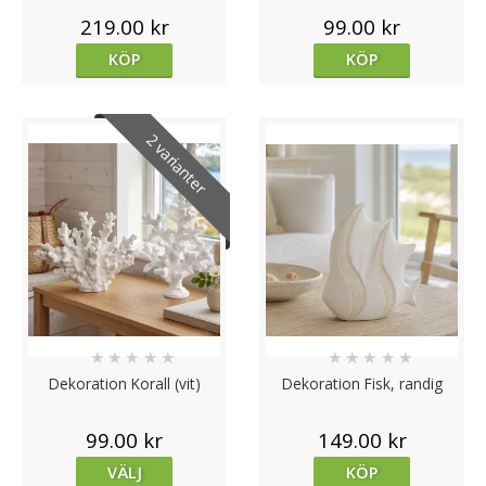
219.00 kr
99.00 kr
KÖP
KÖP
2 varianter
★
★
★
★
★
★
★
★
★
★
Dekoration Korall (vit)
Dekoration Fisk, randig
99.00 kr
149.00 kr
VÄLJ
KÖP