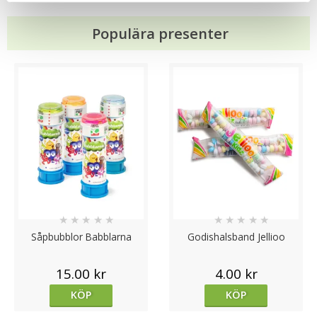
Populära presenter
★
★
★
★
★
★
★
★
★
★
Såpbubblor Babblarna
Godishalsband Jellioo
15.00 kr
4.00 kr
KÖP
KÖP