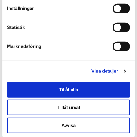
25.00 kr
269.00 kr
Inställningar
KÖP
KÖP
Statistik
Marknadsföring
Visa detaljer
Tillåt alla
★
★
★
★
★
★
★
★
★
★
Lampfot Stegrande Häst
Vägglampa Papegoja
Tillåt urval
729.00 kr
879.00 kr
Avvisa
KÖP
KÖP