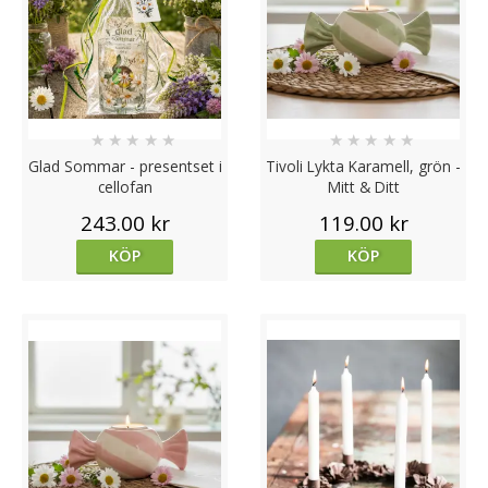
★
★
★
★
★
★
★
★
★
★
Glad Sommar - presentset i
Tivoli Lykta Karamell, grön -
cellofan
Mitt & Ditt
243.00 kr
119.00 kr
KÖP
KÖP