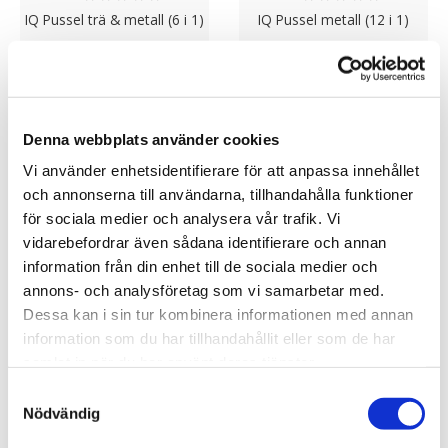
IQ Pussel trä & metall (6 i 1)
IQ Pussel metall (12 i 1)
169.00 kr
149.00 kr
KÖP
KÖP
Denna webbplats använder cookies
Vi använder enhetsidentifierare för att anpassa innehållet
och annonserna till användarna, tillhandahålla funktioner
för sociala medier och analysera vår trafik. Vi
vidarebefordrar även sådana identifierare och annan
information från din enhet till de sociala medier och
annons- och analysföretag som vi samarbetar med.
Dessa kan i sin tur kombinera informationen med annan
information som du har tillhandahållit eller som de har
samlat in när du har använt deras tjänster.
★
★
★
★
★
★
★
★
★
★
Samtyckesval
Kort Citron, 8,5x11,5 cm
Presentset Citron
Nödvändig
(Anteckningsbok, pennor &
doftljus)