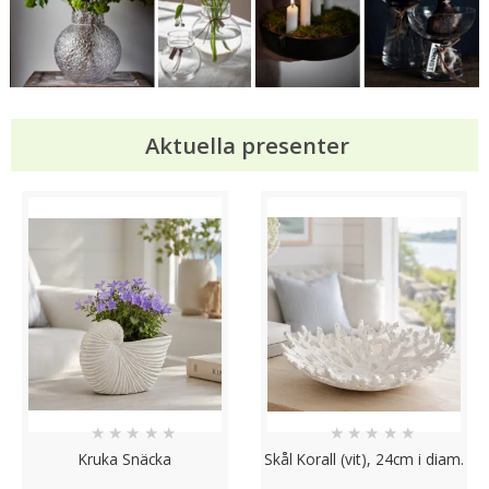
Aktuella presenter
★
★
★
★
★
★
★
★
★
★
Kruka Snäcka
Skål Korall (vit), 24cm i diam.