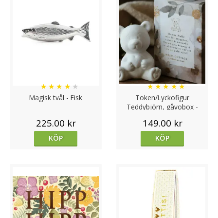
★
★
★
★
★
★
★
★
★
★
Magisk tvål - Fisk
Token/Lyckofigur
Teddybjörn, gåvobox -
Majas lyktor/ Hjärnfonden
225.00 kr
149.00 kr
Barn
KÖP
KÖP