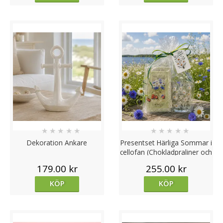
★
★
★
★
★
★
★
★
★
★
Dekoration Ankare
Presentset Härliga Sommar i
cellofan (Chokladpraliner och
ljuslykta)
179.00 kr
255.00 kr
KÖP
KÖP