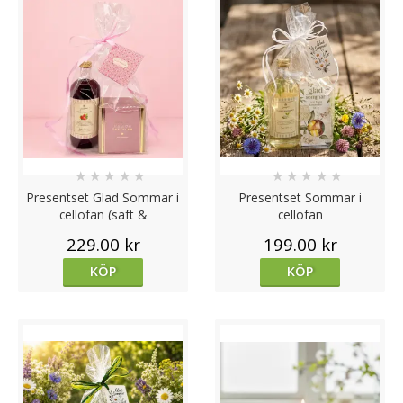
★
★
★
★
★
★
★
★
★
★
Presentset Glad Sommar i
Presentset Sommar i
cellofan (saft &
cellofan
hallontryfflar)
229.00 kr
199.00 kr
KÖP
KÖP