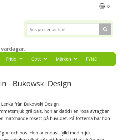
0
 vardagar.
Fritid
Gott
Märken
FYND
in - Bukowski Design
★
n Lenka från Bukowski Design.
ammetsmjuk grå päls, hon är klädd i en rosa avtagbar
 en matchande rosett på huvudet. På fötterna bär hon
ögon och nos. Hon är endast fylld med mjuk
lyesterkulor) vilket gör att hon är lätt att lyfta och