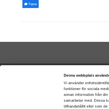
Tipsa
Betala di
Ångra köp
Denna webbplats använde
Vi använder enhetsidentifie
Cookies
funktioner för sociala medi
Vi skickar
Varumärken
Schenker:
annan information från din
Köpvillkor
samarbetar med. Dessa kan
Om oss
tillhandahållit eller som d