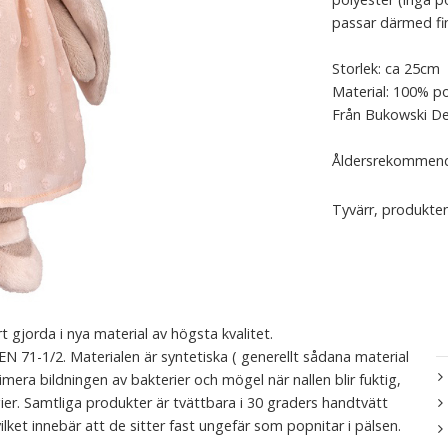
passar därmed fint
Storlek: ca 25cm
Material: 100% po
Från Bukowski D
Åldersrekommend
Tyvärr, produkten
 gjorda i nya material av högsta kvalitet.
 71-1/2. Materialen är syntetiska ( generellt sådana material
era bildningen av bakterier och mögel när nallen blir fuktig,
er. Samtliga produkter är tvättbara i 30 graders handtvätt
lket innebär att de sitter fast ungefär som popnitar i pälsen.