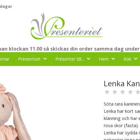
 dagar
nnan klockan 11.00 så skickas din order samma dag under
mmar
Presentset
Presenter till...
Hem
Kök
Lenka Kan
★
★
★
★
Söta rara kanine
Lenka har kort s
klänning och har
rosa skor (fasta).
Lenka har sydda 
polyester (inga po