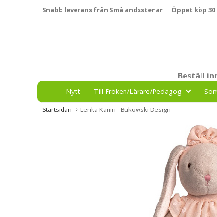
Snabb leverans från Smålandsstenar
Öppet köp 30
Beställ i
Nytt
Till Fröken/Lärare/Pedagog
So
Startsidan
Lenka Kanin - Bukowski Design