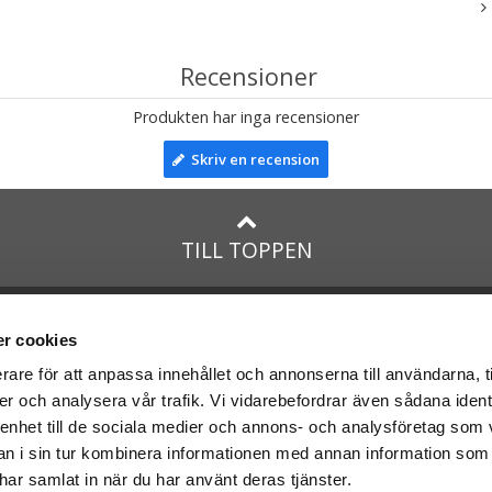
Recensioner
Produkten har inga recensioner
Skriv en recension
TILL TOPPEN
na
presenter
med:
Facebook
r cookies
Instagram
rare för att anpassa innehållet och annonserna till användarna, t
er och analysera vår trafik. Vi vidarebefordrar även sådana ident
presenter
med Posten och
 enhet till de sociala medier och annons- och analysföretag som 
 i sin tur kombinera informationen med annan information som
e har samlat in när du har använt deras tjänster.