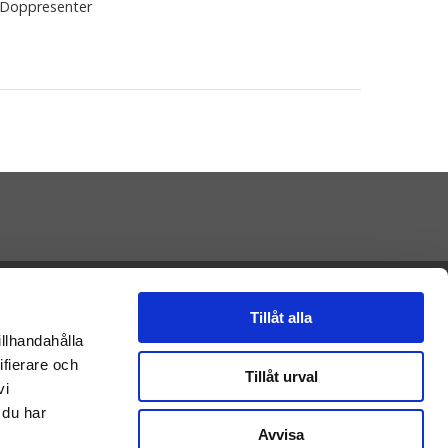
Doppresenter
Presenteriet AB
Vikaholm
Tillåt alla
33330 Smålandsstenar
illhandahålla
E-mail: Kontakt@presenteriet.se
ifierare och
Tillåt urval
vi
 du har
Avvisa