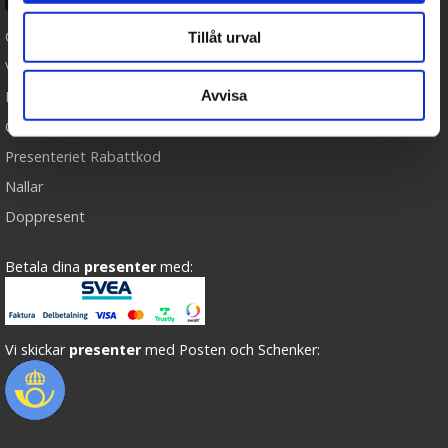
Cookies
Tillåt urval
Varumärken
Avvisa
Köpvillkor
Om oss
Presenteriet Rabattkod
Nallar
Doppresent
Betala dina
presenter
med:
Vi skickar
presenter
med Posten och Schenker: