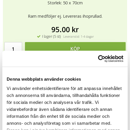
Storlek: 50 x 70cm
Ram medföljer ej. Levereras ihoprullad.
95.00 kr
I lager (5 st)
Leveranstid: 1-4 dagar
KÖP
★
★
★
★
★
12014
Denna webbplats använder cookies
Vi använder enhetsidentifierare för att anpassa innehållet
Tipsa
och annonserna till användarna, tillhandahålla funktioner
för sociala medier och analysera vår trafik. Vi
Upptäck mer
vidarebefordrar även sådana identifierare och annan
Presenter till Barnet
information från din enhet till de sociala medier och
Julklappar till Barnen
annons- och analysföretag som vi samarbetar med.
Dessa kan i sin tur kombinera informationen med annan