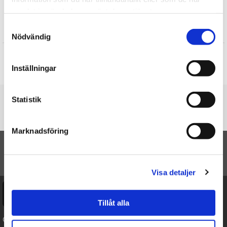
Presenter till Barnet
samlat in när du har använt deras tjänster.
Samtyckesval
Recensioner
Nödvändig
Produkten har inga recensioner
Inställningar
Skriv en recension
Du är här
Statistik
Startsidan
Chroma Blends Watercolor Markers - Ooly
Marknadsföring
TILL TOPPEN
Visa detaljer
Ångra köp
Tillåt alla
Cookies