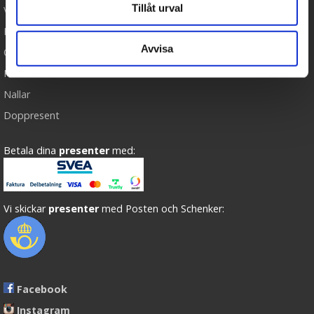
Tillåt urval
Varumärken
Köpvillkor
Avvisa
Om oss
Presenteriet Rabattkod
Nallar
Doppresent
Betala dina
presenter
med:
Vi skickar
presenter
med Posten och Schenker:
Facebook
Instagram