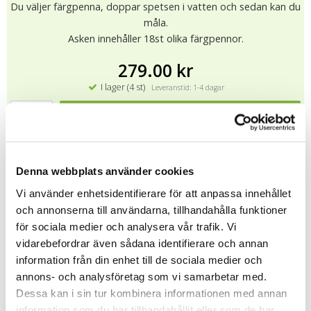
Du väljer färgpenna, doppar spetsen i vatten och sedan kan du
måla.
Asken innehåller 18st olika färgpennor.
279.00 kr
I lager (4 st)
Leveranstid: 1-4 dagar
KÖP
★
★
★
★
★
12054
Denna webbplats använder cookies
Vi använder enhetsidentifierare för att anpassa innehållet
och annonserna till användarna, tillhandahålla funktioner
Tipsa
för sociala medier och analysera vår trafik. Vi
vidarebefordrar även sådana identifierare och annan
Upptäck mer
information från din enhet till de sociala medier och
Fritid
annons- och analysföretag som vi samarbetar med.
Dessa kan i sin tur kombinera informationen med annan
Pennor, Kritor och Suddgummi
information som du har tillhandahållit eller som de har