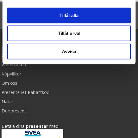
Tillåt alla
TILL TOPPEN
Tillåt urval
Ångra köp
Avvisa
Cookies
Varumärken
Köpvillkor
Om oss
Presenteriet Rabattkod
Nallar
Doppresent
Betala dina
presenter
med: