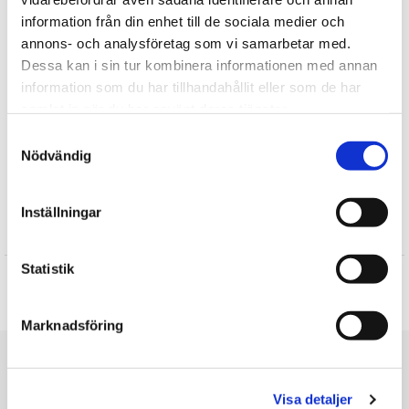
information från din enhet till de sociala medier och
Upptäck mer
annons- och analysföretag som vi samarbetar med.
Hem
Dessa kan i sin tur kombinera informationen med annan
Påsk
information som du har tillhandahållit eller som de har
Påskdekorationer
samlat in när du har använt deras tjänster.
Lene Bjerre
Samtyckesval
Dekorationer
Nödvändig
Presenter till Barnet
Inställningar
Recensioner
Statistik
Produkten har inga recensioner
Skriv en recension
Marknadsföring
Du är här
Startsidan
Dekoration Semina Kanin sittande på ägg (vit) - Lene Bjerre
Visa detaljer