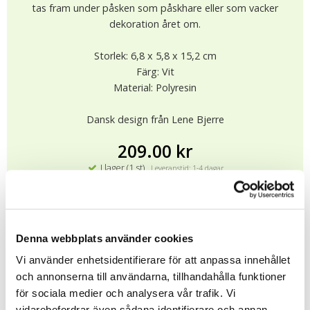
tas fram under påsken som påskhare eller som vacker
dekoration året om.
Storlek: 6,8 x 5,8 x 15,2 cm
Färg: Vit
Material: Polyresin
Dansk design från Lene Bjerre
209.00 kr
I lager (1 st)
Leveranstid: 1-4 dagar
KÖP
★
★
★
★
★
Denna webbplats använder cookies
12417
Vi använder enhetsidentifierare för att anpassa innehållet
och annonserna till användarna, tillhandahålla funktioner
Tipsa
för sociala medier och analysera vår trafik. Vi
vidarebefordrar även sådana identifierare och annan