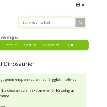
0
 vardagar.
Fritid
Gott
Märken
FYND
l Dinosaurier
★
igt pennskrin/pennfodral med färgglatt motiv av
lilla dinofantasten i skolan eller för förvaring av
hemma.
 7cm