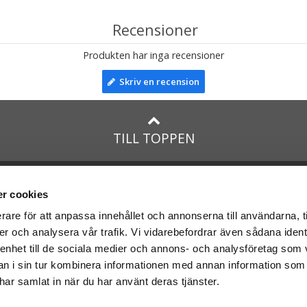
Recensioner
Produkten har inga recensioner
Skriv en recension
TILL TOPPEN
na
presenter
med:
Facebook
r cookies
Instagram
rare för att anpassa innehållet och annonserna till användarna, t
er och analysera vår trafik. Vi vidarebefordrar även sådana ident
presenter
med Posten och
 enhet till de sociala medier och annons- och analysföretag som 
 i sin tur kombinera informationen med annan information som
e har samlat in när du har använt deras tjänster.