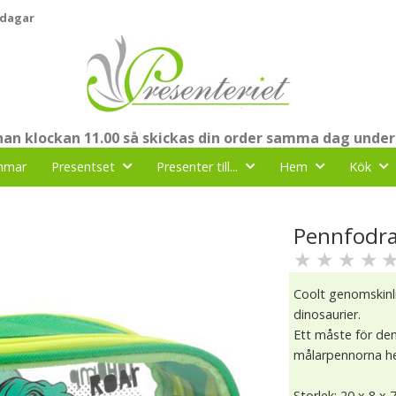
 dagar
nnan klockan 11.00 så skickas din order samma dag under
mmar
Presentset
Presenter till...
Hem
Kök
Pennfodra
★
★
★
★
Coolt genomskinl
dinosaurier.
Ett måste för den 
målarpennorna 
Storlek: 20 x 8 x