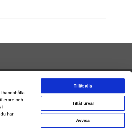
Presenteriet AB
Vikaholm
Tillåt alla
33330 Smålandsstenar
illhandahålla
E-mail: Kontakt@presenteriet.se
ifierare och
Tillåt urval
vi
 du har
Avvisa