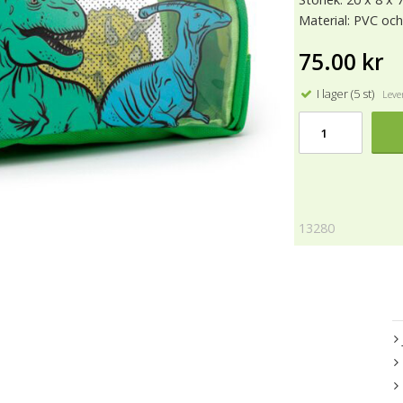
Material: PVC och
75.00 kr
I lager (5 st)
Lever
13280