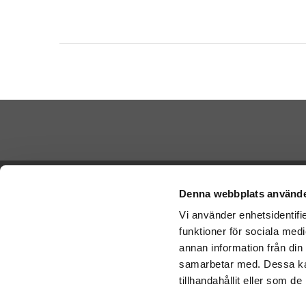
Betala di
Ångra köp
Denna webbplats använde
Vi använder enhetsidentifie
Cookies
funktioner för sociala medi
Vi skickar
Varumärken
Schenker:
annan information från din
Köpvillkor
samarbetar med. Dessa kan
Om oss
tillhandahållit eller som d
Presenteriet Rabattkod