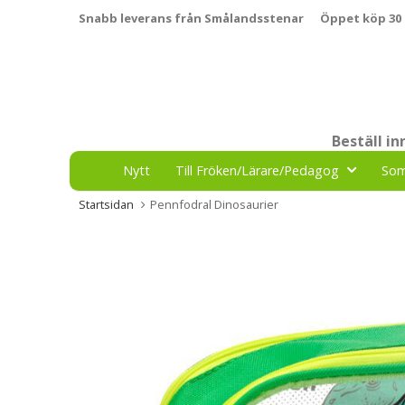
Snabb leverans från Smålandsstenar
Öppet köp 30
Beställ i
Nytt
Till Fröken/Lärare/Pedagog
So
Startsidan
Pennfodral Dinosaurier