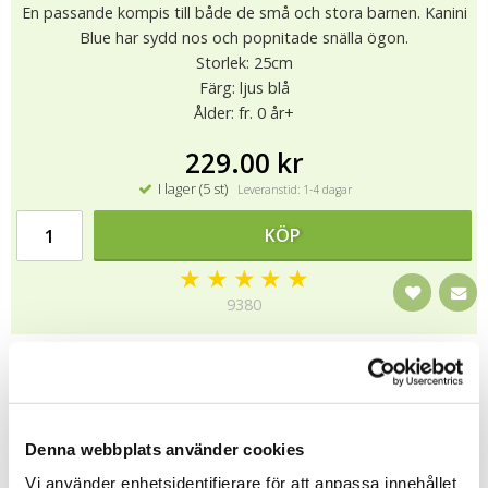
En passande kompis till både de små och stora barnen. Kanini
Blue har sydd nos och popnitade snälla ögon.
Storlek: 25cm
Färg: ljus blå
Ålder: fr. 0 år+
229.00 kr
I lager (5 st)
Leveranstid: 1-4 dagar
KÖP
★
★
★
★
★
9380
Alla produkter gjorda av Bukowski Design AB är enbart gjorda i
nya material av högsta kvalitet.
Samtliga produkter är CE märkta enligt testmetoden EN 71-1/2.
Materialen är syntetiska ( generellt sådana material som
Denna webbplats använder cookies
används för denna typ av produkter ) för att minimera
Vi använder enhetsidentifierare för att anpassa innehållet