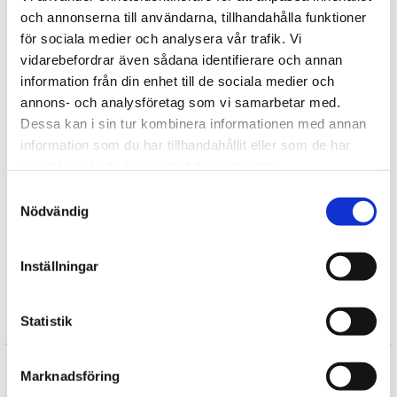
bildningen av bakterier och mögel när nallen blir fuktig,
och annonserna till användarna, tillhandahålla funktioner
dessutom underlättar de tvätten och minimerar allergier.
för sociala medier och analysera vår trafik. Vi
Samtliga produkter är tvättbara i 30 graders handtvätt och
vidarebefordrar även sådana identifierare och annan
flamsäkra. Samtliga ögon är dragfasta och låsta vilket innebär
information från din enhet till de sociala medier och
att de sitter fast ungefär som popnitar i pälsen.
annons- och analysföretag som vi samarbetar med.
Tipsa
Dessa kan i sin tur kombinera informationen med annan
information som du har tillhandahållit eller som de har
Upptäck mer
samlat in när du har använt deras tjänster.
Samtyckesval
Bukowski Design
Nödvändig
Nallar / Mjukisdjur
Presenter till Barnet
Inställningar
Doppresenter
Statistik
Recensioner
Suzanne
Marknadsföring
★
★
★
★
★