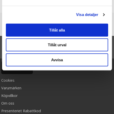
Skriv en recension
Visa detaljer
Du är här
Tillåt alla
Startsidan
Kanin Lovely Kanini Blue, 25cm - Bukowski Design
Tillåt urval
TILL TOPPEN
Avvisa
Ångra köp
Cookies
Varumärken
Köpvillkor
Om oss
Presenteriet Rabattkod