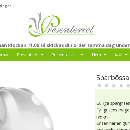
 dagar
nnan klockan 11.00 så skickas din order samma dag under
mmar
Presentset
Presenter till...
Hem
Kök
Sparbössa 
★
★
★
★
Gulliga spargrise
Fyll grisens ma
ryggen.
Grisen har en gu
grisen ska tömma