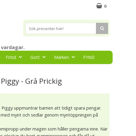
0
 vardagar.
Fritid
Gott
Märken
FYND
Piggy - Grå Prickig
★
n Piggy uppmuntrar barnen att tidigt spara pengar.
ge med mynt och sedlar genom myntöppningen på
mmipropp under magen som håller pengarna inne. När
s plockar du bort gummiproppen och får då ut