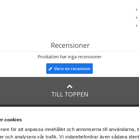
Recensioner
Produkten har inga recensioner
Skriv en recension
TILL TOPPEN
na
presenter
med:
Facebook
r cookies
Instagram
rare för att anpassa innehållet och annonserna till användarna, t
er och analysera vår trafik. Vi vidarebefordrar även sådana ident
presenter
med Posten och