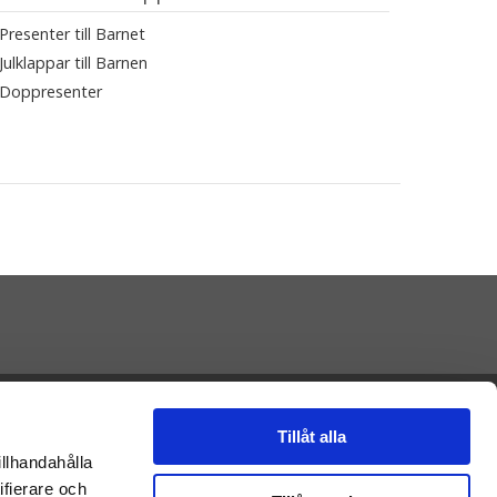
Presenter till Barnet
Julklappar till Barnen
Doppresenter
Presenteriet AB
Vikaholm
Tillåt alla
33330 Smålandsstenar
illhandahålla
E-mail: Kontakt@presenteriet.se
ifierare och