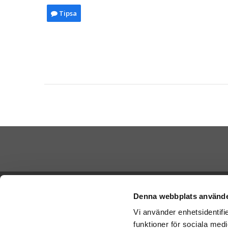
Tipsa
Betala di
Ångra köp
Denna webbplats använde
Vi använder enhetsidentifie
Cookies
funktioner för sociala medi
Vi skickar