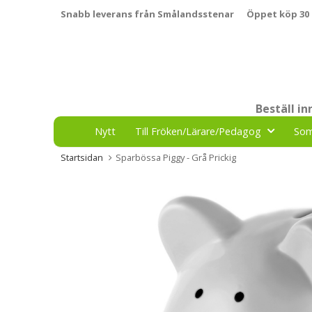
Snabb leverans från Smålandsstenar
Öppet köp 30
Beställ i
Nytt
Till Fröken/Lärare/Pedagog
So
Startsidan
Sparbössa Piggy - Grå Prickig