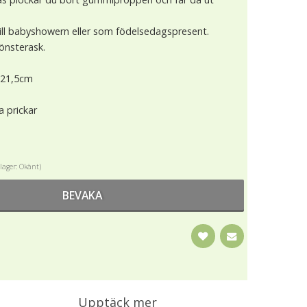
ill babyshowern eller som födelsedagspresent.
fönsterask.
x 21,5cm
a prickar
i lager: Okänt)
BEVAKA
Upptäck mer