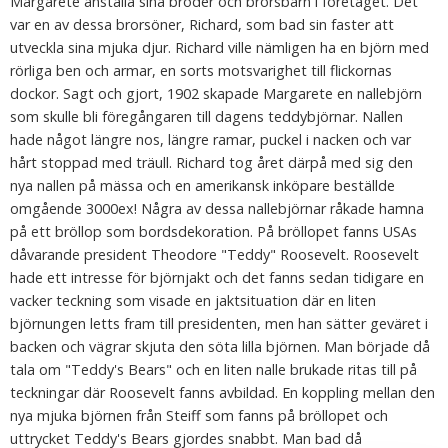
Margarete anställa sina bröder och brorsbarn i företaget. Det
var en av dessa brorsöner, Richard, som bad sin faster att
utveckla sina mjuka djur. Richard ville nämligen ha en björn med
rörliga ben och armar, en sorts motsvarighet till flickornas
dockor. Sagt och gjort, 1902 skapade Margarete en nallebjörn
som skulle bli föregångaren till dagens teddybjörnar. Nallen
hade något längre nos, längre ramar, puckel i nacken och var
hårt stoppad med träull. Richard tog året därpå med sig den
nya nallen på mässa och en amerikansk inköpare beställde
omgående 3000ex! Några av dessa nallebjörnar råkade hamna
på ett bröllop som bordsdekoration. På bröllopet fanns USAs
dåvarande president Theodore "Teddy" Roosevelt. Roosevelt
hade ett intresse för björnjakt och det fanns sedan tidigare en
vacker teckning som visade en jaktsituation där en liten
björnungen letts fram till presidenten, men han sätter geväret i
backen och vägrar skjuta den söta lilla björnen. Man började då
tala om "Teddy's Bears" och en liten nalle brukade ritas till på
teckningar där Roosevelt fanns avbildad. En koppling mellan den
nya mjuka björnen från Steiff som fanns på bröllopet och
uttrycket Teddy's Bears gjordes snabbt. Man bad då