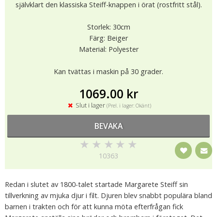
självklart den klassiska Steiff-knappen i örat (rostfritt stål).
Storlek: 30cm
Färg: Beiger
Material: Polyester
Kan tvättas i maskin på 30 grader.
1069.00 kr
Slut i lager
(Prel. i lager: Okänt)
BEVAKA
★
★
★
★
★
10363
Redan i slutet av 1800-talet startade Margarete Steiff sin
tillverkning av mjuka djur i filt. Djuren blev snabbt populära bland
barnen i trakten och för att kunna möta efterfrågan fick