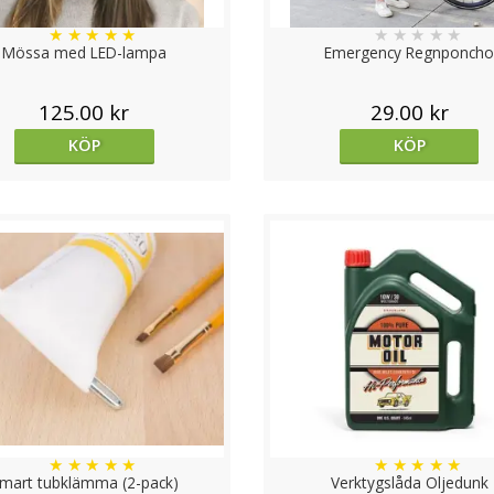
★
★
★
★
★
★
★
★
★
★
Mössa med LED-lampa
Emergency Regnponch
125.00 kr
29.00 kr
KÖP
KÖP
★
★
★
★
★
★
★
★
★
★
mart tubklämma (2-pack)
Verktygslåda Oljedunk