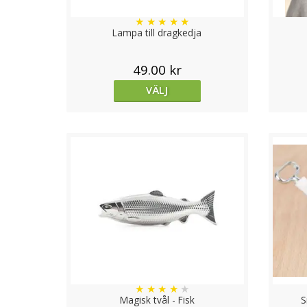
★
★
★
★
★
Lampa till dragkedja
49.00 kr
VÄLJ
★
★
★
★
★
Magisk tvål - Fisk
S