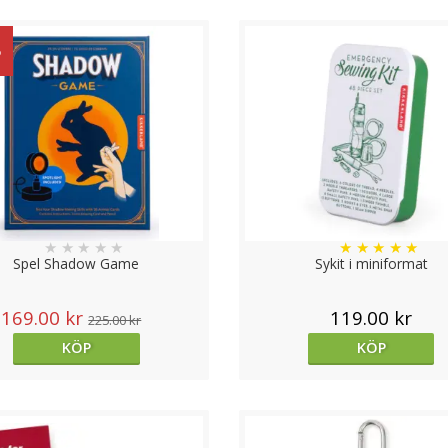
%
★
★
★
★
★
★
★
★
★
★
Spel Shadow Game
Sykit i miniformat
169.00 kr
119.00 kr
225.00 kr
KÖP
KÖP