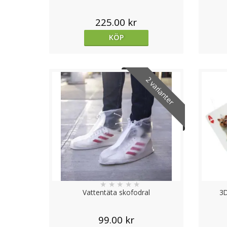
225.00 kr
KÖP
2 varianter
★
★
★
★
★
Vattentäta skofodral
3D
99.00 kr