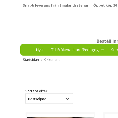
Snabb leverans från Smålandsstenar
Öppet köp 30
Beställ i
Nytt
Till Fröken/Lärare/Pedagog
So
Startsidan
Kikkerland
Sortera efter