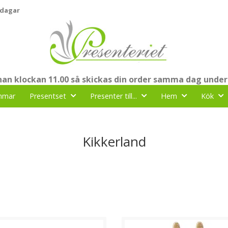
 dagar
nnan klockan 11.00 så skickas din order samma dag under
mmar
Presentset
Presenter till...
Hem
Kök
Kikkerland