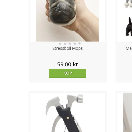
★
★
★
★
★
Stressboll Mops
Mag
59.00 kr
KÖP