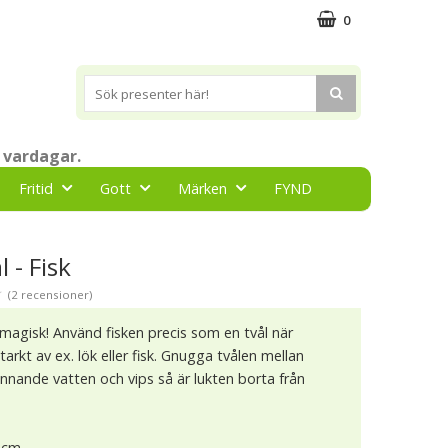
0
 vardagar.
Fritid
Gott
Märken
FYND
 - Fisk
★
(2 recensioner)
 magisk! Använd fisken precis som en tvål när
tarkt av ex. lök eller fisk. Gnugga tvålen mellan
nnande vatten och vips så är lukten borta från
 3cm