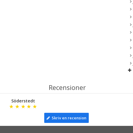
Recensioner
Söderstedt
★
★
★
★
★
Skriv en recension