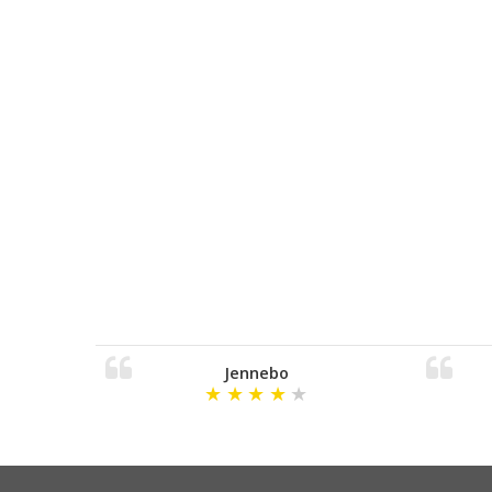
Jennebo
★
★
★
★
★