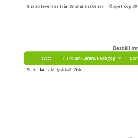
Snabb leverans från Smålandsstenar
Öppet köp 30
Beställ i
Nytt
Till Fröken/Lärare/Pedagog
So
Startsidan
Magisk tvål - Fisk