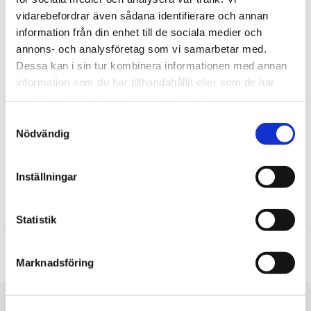
Smarta Julklappar
vidarebefordrar även sådana identifierare och annan
Julklappar till flickvän
information från din enhet till de sociala medier och
Julklappar till henne
annons- och analysföretag som vi samarbetar med.
Julklappar till mamma
Dessa kan i sin tur kombinera informationen med annan
Julklappar till vännen
information som du har tillhandahållit eller som de har
samlat in när du har använt deras tjänster.
Presenter till Flickvän
Presenter till Henne
Samtyckesval
Nödvändig
Presenter till Mamma
Presenter till Vännen
Inställningar
Recensioner
Statistik
Produkten har inga recensioner
Marknadsföring
Skriv en recension
Du är här