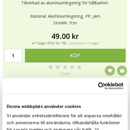
Tillverkad av aluminiumlegering för hållbarhet.
Material: Aluminiumlegering, PP, järn
Storlek: 7cm
49.00 kr
I lager (Fler än 10)
Leveranstid: 1-4 dagar
KÖP
★
★
★
★
★
13401
Tipsa
Denna webbplats använder cookies
Upptäck mer
Vi använder enhetsidentifierare för att anpassa innehållet
och annonserna till användarna, tillhandahålla funktioner
Smarta Saker
för sociala medier och analysera vår trafik. Vi