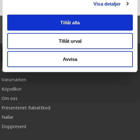
Visa detaljer
Startsidan
Nyckelring Visselpipa för nödfall
Tillåt alla
TILL TOPPEN
Tillåt urval
Ångra köp
Avvisa
Cookies
Varumärken
Köpvillkor
Om oss
Presenteriet Rabattkod
Nallar
Doppresent