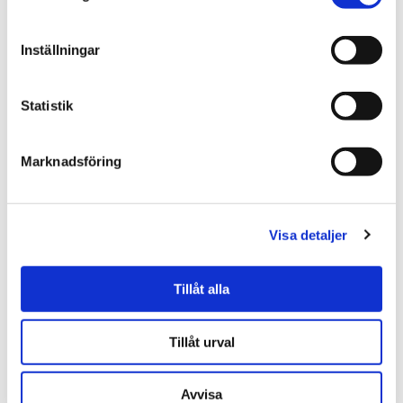
95.00 kr
49.00 kr
79.00 kr
KÖP
KÖP
Inställningar
Statistik
Marknadsföring
Visa detaljer
★
★
★
★
★
★
★
★
★
★
Tillåt alla
Äpple/Kanel Glögg -
Nougathjärtan i cellofanpåse
Konfektyrfabriken i
(100g)
Hälsingborg
Tillåt urval
85.00 kr
59.00 kr
KÖP
KÖP
Avvisa