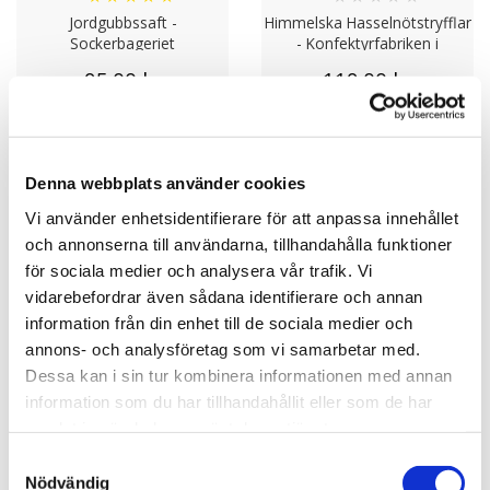
Jordgubbssaft -
Himmelska Hasselnötstryfflar
Sockerbageriet
- Konfektyrfabriken i
Hälsingborg
95.00 kr
119.00 kr
KÖP
KÖP
Denna webbplats använder cookies
- 38%
Vi använder enhetsidentifierare för att anpassa innehållet
och annonserna till användarna, tillhandahålla funktioner
för sociala medier och analysera vår trafik. Vi
vidarebefordrar även sådana identifierare och annan
information från din enhet till de sociala medier och
annons- och analysföretag som vi samarbetar med.
Dessa kan i sin tur kombinera informationen med annan
information som du har tillhandahållit eller som de har
★
★
★
★
★
★
★
★
★
★
samlat in när du har använt deras tjänster.
Fläderblomssaft -
Brända Mandlar -
Sockerbageriet
Konfektyrfabriken i
Samtyckesval
Hälsingborg
Nödvändig