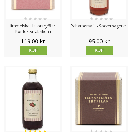
★
★
★
★
★
★
★
★
★
★
Himmelska Hallontryfflar -
Rabarbersaft - Sockerbageriet
Konfektyrfabriken i
Hälsingborg
119.00 kr
95.00 kr
KÖP
KÖP
★
★
★
★
★
★
★
★
★
★