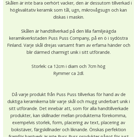
Skålen är inte bara oerhört vacker, den är dessutom tillverkad i
högkvalitativ keramik som tål, ugn, mikrovågsugn och kan
diskas i maskin.
Skålen är handtillverkad på den lilla familjeägda
keramikverkstaden Puss Puss Company, på en ö i sydöstra
Finland. Varje skål drejas varsamt fram av erfarna händer och
blir därmed charmigt unik i sitt utförande.
Storlek: ca 12cm i diam och 7cm hög
Rymmer ca 2dl.
Då varje produkt från Puss Puss tillverkas för hand av de
duktiga keramikerna blir varje skål och mugg underbart unik i
sitt utförande. Det innebär att, som för alla handtillverkade
produkter, kan skillnader mellan produkterna förekomma,
exempelvis storlek, form, placering av text, placering av
bokstäver, färgskillnader och liknande. Önskas perfektion
framför hantverk är inte Puss Puss produkter något för just