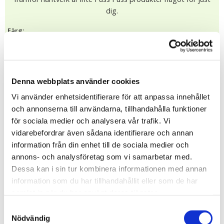
dig.
Färg:
259.00 kr
I lager (1 st)
Denna webbplats använder cookies
Leveranstid: 1-4 dagar
Vi använder enhetsidentifierare för att anpassa innehållet
KÖP
och annonserna till användarna, tillhandahålla funktioner
★
★
★
★
★
för sociala medier och analysera vår trafik. Vi
vidarebefordrar även sådana identifierare och annan
9082
information från din enhet till de sociala medier och
annons- och analysföretag som vi samarbetar med.
Dessa kan i sin tur kombinera informationen med annan
Tipsa
information som du har tillhandahållit eller som de har
samlat in när du har använt deras tjänster.
Upptäck mer
Samtyckesval
Presenter till Paret
Nödvändig