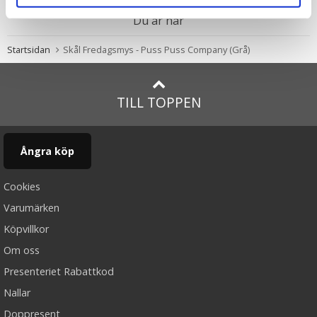
Du är här
Startsidan
Skål Fredagsmys - Puss Puss Company (Grå)
TILL TOPPEN
Ångra köp
Cookies
Varumärken
Köpvillkor
Om oss
Presenteriet Rabattkod
Nallar
Doppresent