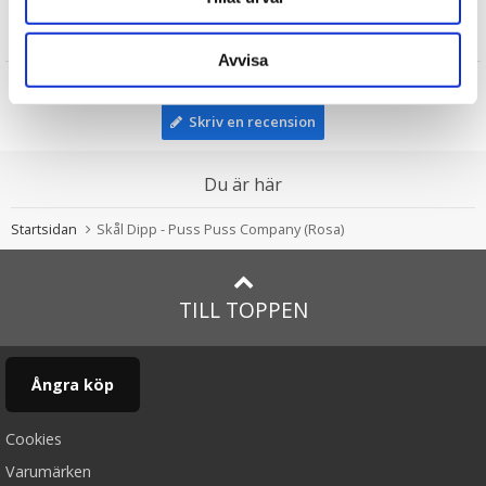
Recensioner
Avvisa
Produkten har inga recensioner
Skriv en recension
Du är här
Startsidan
Skål Dipp - Puss Puss Company (Rosa)
TILL TOPPEN
Ångra köp
Cookies
Varumärken