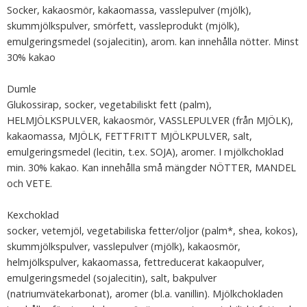
Socker, kakaosmör, kakaomassa, vasslepulver (mjölk),
skummjölkspulver, smörfett, vassleprodukt (mjölk),
emulgeringsmedel (sojalecitin), arom. kan innehålla nötter. Minst
30% kakao
Dumle
Glukossirap, socker, vegetabiliskt fett (palm),
HELMJÖLKSPULVER, kakaosmör, VASSLEPULVER (från MJÖLK),
kakaomassa, MJÖLK, FETTFRITT MJÖLKPULVER, salt,
emulgeringsmedel (lecitin, t.ex. SOJA), aromer. I mjölkchoklad
min. 30% kakao. Kan innehålla små mängder NÖTTER, MANDEL
och VETE.
Kexchoklad
socker, vetemjöl, vegetabiliska fetter/oljor (palm*, shea, kokos),
skummjölkspulver, vasslepulver (mjölk), kakaosmör,
helmjölkspulver, kakaomassa, fettreducerat kakaopulver,
emulgeringsmedel (sojalecitin), salt, bakpulver
(natriumvätekarbonat), aromer (bl.a. vanillin). Mjölkchokladen