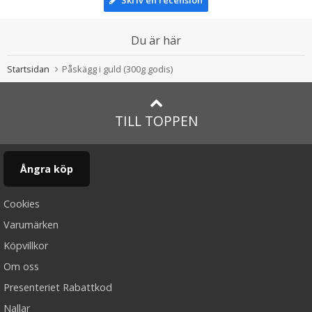
Skriv en recension
Du är här
Startsidan
Påskägg i guld (300g godis)
TILL TOPPEN
Ångra köp
Cookies
Varumärken
Köpvillkor
Om oss
Presenteriet Rabattkod
Nallar