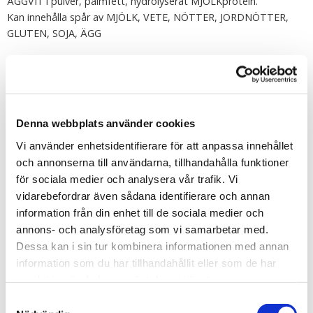
ÄGGVITTpulver, palmfett, hydrolyserat MJÖLKprotein.
Kan innehålla spår av MJÖLK, VETE, NÖTTER, JORDNÖTTER,
GLUTEN, SOJA, ÄGG
Werthers original
Socker, glukossirap, glukosfruktossirap, grädde(7 %),
kondenserad vassle (från mjölk), smör (4,5 %), kondenserad
skummjölk, rörsockersirap, salt, smörfett, vasslepulver (från
Denna webbplats använder cookies
mjölk), emulgeringsmedel: lecitin (soja), arom
Vi använder enhetsidentifierare för att anpassa innehållet
Nöt-Créme Punschrulle
och annonserna till användarna, tillhandahålla funktioner
Socker, vegetabiliska oljor och fetter (palm), HAVREGRYN,
för sociala medier och analysera vår trafik. Vi
kokos, kakao, MANDEL, arom, solroslecitin, salt, vanillin, glykos,
vidarebefordrar även sådana identifierare och annan
invertsockersirap, konserveringsmedel (E202). Överdrag: Socker,
information från din enhet till de sociala medier och
vegetabiliskt fullhärdat fett (palm), VASSLEPULVER, kakao,
annons- och analysföretag som vi samarbetar med.
emulgator (solroslecitin och E492), arom. Kan innehålla spår av
Dessa kan i sin tur kombinera informationen med annan
JORDNÖTTER, HASSELNÖTTER.
information som du har tillhandahållit eller som de har
samlat in när du har använt deras tjänster.
Marianne
Samtyckesval
socker, glukossirap, kakaomassa, kakaosmör, aromer,