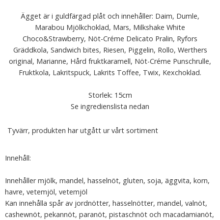
Ägget är i guldfärgad plåt och innehåller: Daim, Dumle,
Marabou Mjölkchoklad, Mars, Milkshake White
Choco&Strawberry, Nöt-Créme Delicato Pralin, Ryfors
Gräddkola, Sandwich bites, Riesen, Piggelin, Rollo, Werthers
original, Marianne, Hård fruktkaramell, Nöt-Créme Punschrulle,
Fruktkola, Lakritspuck, Lakrits Toffee, Twix, Kexchoklad.
Storlek: 15cm
Se ingredienslista nedan
Tyvärr, produkten har utgått ur vårt sortiment
Innehåll:
Innehåller mjölk, mandel, hasselnöt, gluten, soja, äggvita, korn,
havre, vetemjöl, vetemjöl
Kan innehålla spår av jordnötter, hasselnötter, mandel, valnöt,
cashewnöt, pekannöt, paranöt, pistaschnöt och macadamianöt,