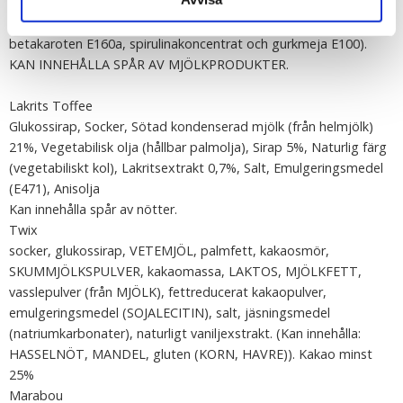
E330). Smaktillsatser (jordgubbe, surkörsbär, apelsin, äpple),
emulgeringsmedel (solroslecitin E322), färg (antocyanin E163,
betakaroten E160a, spirulinakoncentrat och gurkmeja E100).
KAN INNEHÅLLA SPÅR AV MJÖLKPRODUKTER.
Lakrits Toffee
Glukossirap, Socker, Sötad kondenserad mjölk (från helmjölk)
21%, Vegetabilisk olja (hållbar palmolja), Sirap 5%, Naturlig färg
(vegetabiliskt kol), Lakritsextrakt 0,7%, Salt, Emulgeringsmedel
(E471), Anisolja
Kan innehålla spår av nötter.
Twix
socker, glukossirap, VETEMJÖL, palmfett, kakaosmör,
SKUMMJÖLKSPULVER, kakaomassa, LAKTOS, MJÖLKFETT,
vasslepulver (från MJÖLK), fettreducerat kakaopulver,
emulgeringsmedel (SOJALECITIN), salt, jäsningsmedel
(natriumkarbonater), naturligt vaniljexstrakt. (Kan innehålla:
HASSELNÖT, MANDEL, gluten (KORN, HAVRE)). Kakao minst
25%
Marabou