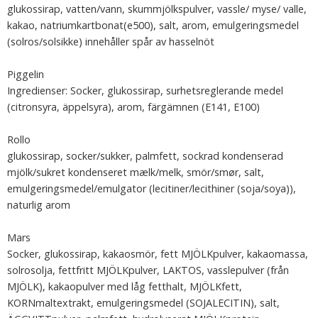
glukossirap, vatten/vann, skummjölkspulver, vassle/ myse/ valle,
kakao, natriumkartbonat(e500), salt, arom, emulgeringsmedel
(solros/solsikke) innehåller spår av hasselnöt
Piggelin
Ingredienser: Socker, glukossirap, surhetsreglerande medel
(citronsyra, äppelsyra), arom, färgämnen (E141, E100)
Rollo
glukossirap, socker/sukker, palmfett, sockrad kondenserad
mjölk/sukret kondenseret mælk/melk, smör/smør, salt,
emulgeringsmedel/emulgator (lecitiner/lecithiner (soja/soya)),
naturlig arom
Mars
Socker, glukossirap, kakaosmör, fett MJÖLKpulver, kakaomassa,
solrosolja, fettfritt MJÖLKpulver, LAKTOS, vasslepulver (från
MJÖLK), kakaopulver med låg fetthalt, MJÖLKfett,
KORNmaltextrakt, emulgeringsmedel (SOJALECITIN), salt,