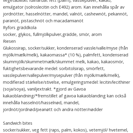
vegetabiliskt fullhärdat fett (palm), vasslepulver, kakao,
emulgator (solroslecitin och E492) arom. Kan innehålla spår av
jordnötter, hasselnötter, mandel, valnöt, cashewnöt, pekannöt,
paranöt, pistaschnöt och macadamianöt
Ryfors gräddkola
socker, glykos, fullmjölkpulver,grädde, smör, arom
Riesen
Glukossirap, socker/sukker, kondenserad vassle/valle/myse (från
mjölk/mælk/melk), kakaomassa* (10 %), palmfett, kondenserad
skummjölk/skummetmælk/skummet melk, kakao, kakaosmör,
fuktighetsbevarande medel: sorbitolsirap, smörfett,
vasslepulver/vallepulver/mysepulver (från mjölk/mælk/melk),
modifierad stärkelse/stivelse, emulgeringsmedel: lecitin/lecithiner
(soja/soya), vaniljextrakt. *gjord av Gavoa
kakaoblandning/*fremstillet af gavoa kakaoblanding kan också
innehålla hasselnöt/hasselnød, mandel,
jordnöt/jordnød/peanøtt och andra nötter/nødder
Sandwich bites
socker/sukker, veg fett (raps, palm, kokos), vetemjöl/ hvetemel,