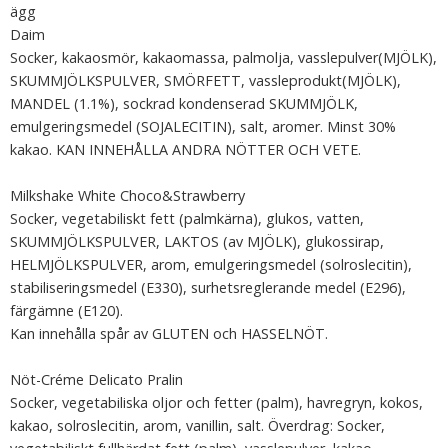
ägg
Daim
Socker, kakaosmör, kakaomassa, palmolja, vasslepulver(MJÖLK),
SKUMMJÖLKSPULVER, SMÖRFETT, vassleprodukt(MJÖLK),
MANDEL (1.1%), sockrad kondenserad SKUMMJÖLK,
emulgeringsmedel (SOJALECITIN), salt, aromer. Minst 30%
kakao. KAN INNEHÅLLA ANDRA NÖTTER OCH VETE.
Milkshake White Choco&Strawberry
Socker, vegetabiliskt fett (palmkärna), glukos, vatten,
SKUMMJÖLKSPULVER, LAKTOS (av MJÖLK), glukossirap,
HELMJÖLKSPULVER, arom, emulgeringsmedel (solroslecitin),
stabiliseringsmedel (E330), surhetsreglerande medel (E296),
färgämne (E120).
Kan innehålla spår av GLUTEN och HASSELNÖT.
Nöt-Créme Delicato Pralin
Socker, vegetabiliska oljor och fetter (palm), havregryn, kokos,
kakao, solroslecitin, arom, vanillin, salt. Överdrag: Socker,