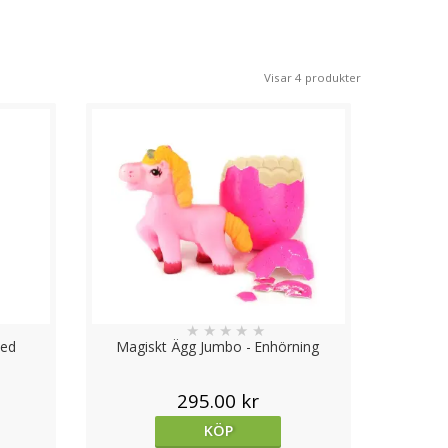
h små presenter. Kombinationen av
gosedjur,
Visar 4 produkter
 De passar lika bra som:
★
★
★
★
★
pänning och överraskningar som gör påsken
med
Magiskt Ägg Jumbo - Enhörning
295.00 kr
sedjur och enkla leksaker, medan äldre barn
KÖP