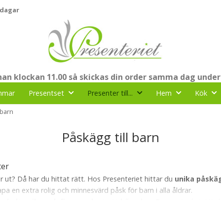
 dagar
nnan klockan 11.00 så skickas din order samma dag under
mmar
Presentset
Presenter till...
Hem
Kök
 barn
Påskägg till barn
ter
r ut? Då har du hittat rätt. Hos Presenteriet hittar du
unika påskäg
 en extra rolig och minnesvärd påsk för barn i alla åldrar.
ägg
helt unika och finns endast att köpa hos Presenteriet
. Här
Tik Tok och kända barnfavoriter – perfekta till både påskäggsjakt o