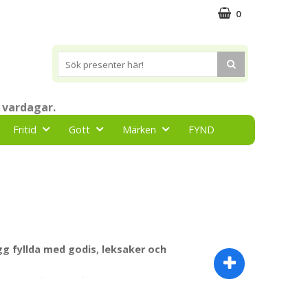
0
 vardagar.
Fritid
Gott
Märken
FYND
g fyllda med godis, leksaker och
 hittar du färdiga påskägg med populära
ch som färdig present.