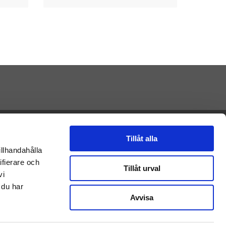
 plocka ihop själv.
ik
.
av:
Presenteriet AB
Vikaholm
Tillåt alla
33330 Smålandsstenar
Det gör dem till ett smidigt och ofta bättre
illhandahålla
E-mail: Kontakt@presenteriet.se
ifierare och
Tillåt urval
vi
 du har
Avvisa