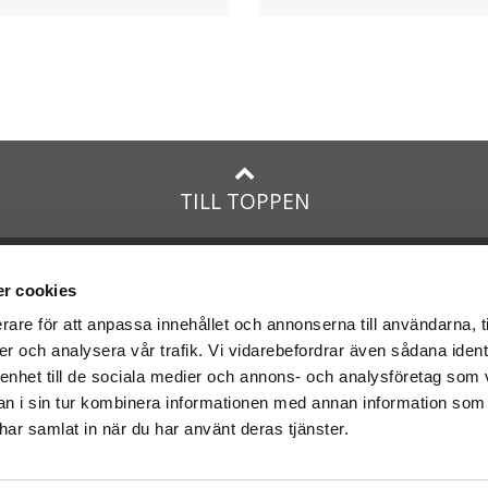
r eller pyssel.
 en bra mix av
godis, leksaker och överraskningar
utan att behöva
ch designade för att vara
roligare än klassiska påskägg från but
ara godis. De mest uppskattade påskäggen innehåller en kombination 
TILL TOPPEN
pplevelse – inte bara godis.
eller göra egna.
na
presenter
med:
Facebook
ta dyrare.
r cookies
Instagram
genomtänkta och innehåller produkter som barn faktiskt uppskattar. 
rare för att anpassa innehållet och annonserna till användarna, t
er och analysera vår trafik. Vi vidarebefordrar även sådana ident
presenter
med Posten och
 enhet till de sociala medier och annons- och analysföretag som 
 i sin tur kombinera informationen med annan information som
e har samlat in när du har använt deras tjänster.