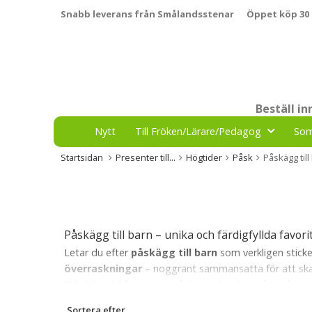
Snabb leverans från Smålandsstenar
Öppet köp 30
Beställ i
Nytt
Till Fröken/Lärare/Pedagog
So
Startsidan
Presenter till...
Högtider
Påsk
Påskägg till
Påskägg till barn – unika och färdigfyllda favori
Letar du efter
påskägg till barn
som verkligen sticke
överraskningar
– noggrant sammansatta för att skapa
Till skillnad från vanliga påskägg i butik är våra påsk
teman som dinosaurier, enhörningar, godis känt från 
Sortera efter