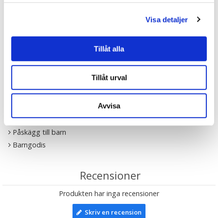
Visa detaljer
Tipsa
Tillåt alla
Upptäck mer
Tillåt urval
Påsk
Gott
Avvisa
Påskgodis
Presenter till Barnet
Påskägg till barn
Barngodis
Recensioner
Produkten har inga recensioner
Skriv en recension