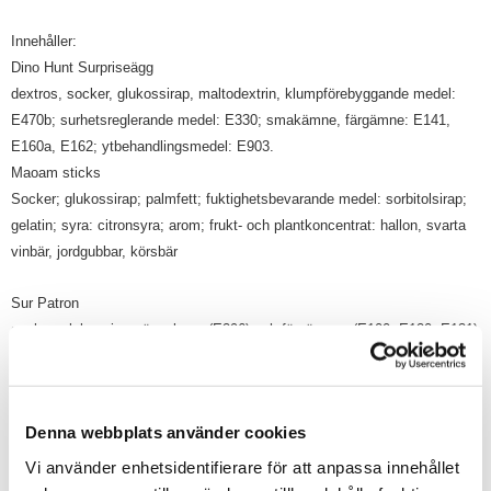
Innehåller:
Dino Hunt Surpriseägg
dextros, socker, glukossirap, maltodextrin, klumpförebyggande medel:
E470b; surhetsreglerande medel: E330; smakämne, färgämne: E141,
E160a, E162; ytbehandlingsmedel: E903.
Maoam sticks
Socker; glukossirap; palmfett; fuktighetsbevarande medel: sorbitolsirap;
gelatin; syra: citronsyra; arom; frukt- och plantkoncentrat: hallon, svarta
vinbär, jordgubbar, körsbär
Sur Patron
socker, glukossirap, äppelsyra (E296) och färgämnen (E100, E120, E131)
Kexchoklad
socker, VETEMJÖL, vegetabiliska fetter (palm, shea),
SKUMMJÖLKSPULVER, vasslepulver (MJÖLK), kakaosmör1,
Denna webbplats använder cookies
HELMJÖLKSPULVER, kakaomassa1, fettreducerat kakaopulver1,
kokosolja, emulgeringsmedel (lecitiner (SOJA)), salt, bakpulver
Vi använder enhetsidentifierare för att anpassa innehållet
(natriumvätekarbonat), aromer (bl.a. vanillin).