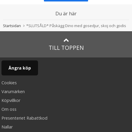
Du är här
Startsidan
*SLUTSÅLD* Påskägg Dino med gosedjur, skoj och godis
TILL TOPPEN
Ångra köp
Cookies
Varumärken
Köpvillkor
Om oss
Presenteriet Rabattkod
Nallar