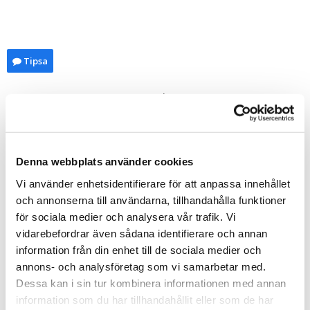
Tipsa
Upptäck mer
Kök
Köksporslin
Presenteriet
Denna webbplats använder cookies
Presenter till Mamma
Vi använder enhetsidentifierare för att anpassa innehållet
Alla hjärtans dag
och annonserna till användarna, tillhandahålla funktioner
Julklappar till flickvän
för sociala medier och analysera vår trafik. Vi
Julklappar till pojkvän
vidarebefordrar även sådana identifierare och annan
Presenter till Flickvän
information från din enhet till de sociala medier och
annons- och analysföretag som vi samarbetar med.
Presenter till Pojkvän
Dessa kan i sin tur kombinera informationen med annan
Romantiska presenter
information som du har tillhandahållit eller som de har