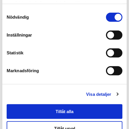
samlat in när du har använt deras tjänster.
Samtyckesval
Recensioner
Nödvändig
Produkten har inga recensioner
Inställningar
Skriv en recension
Andra köpte också
Statistik
2 varianter
2 varianter
Marknadsföring
Visa detaljer
Tillåt alla
★
★
★
★
★
★
★
★
★
★
Tillåt urval