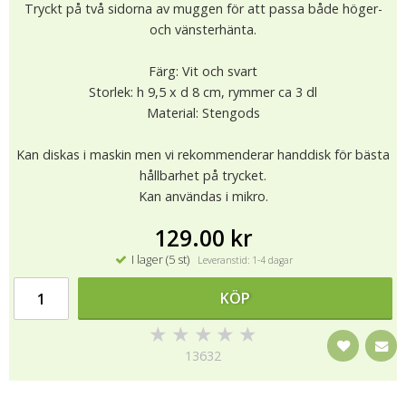
Tryckt på två sidorna av muggen för att passa både höger-
och vänsterhänta.
Färg: Vit och svart
Storlek: h 9,5 x d 8 cm, rymmer ca 3 dl
Material: Stengods
Kan diskas i maskin men vi rekommenderar handdisk för bästa
hållbarhet på trycket.
Kan användas i mikro.
129.00 kr
I lager (5 st)
Leveranstid: 1-4 dagar
KÖP
★
★
★
★
★
13632