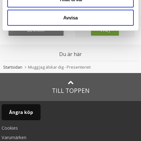
Bagagetag Mr & Mrs
Bagagetag Mr & Mrs
Avvisa
49.00 kr
49.00 kr
BEVAKA
VÄLJ
Du är här
Startsidan
Mugg Jag älskar dig - Presenteriet
TILL TOPPEN
Ångra köp
Cookies
Varumärken