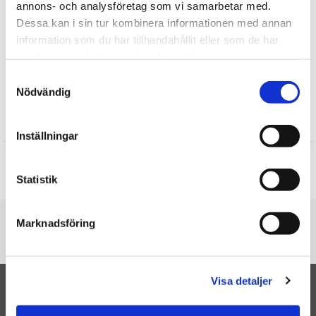
Upptäck mer
annons- och analysföretag som vi samarbetar med.
Dessa kan i sin tur kombinera informationen med annan
Presenter till Barnet
information som du har tillhandahållit eller som de har
Julklappar till Barnen
samlat in när du har använt deras tjänster.
Kök
Samtyckesval
Köksporslin
Nödvändig
Recensioner
Inställningar
Produkten har inga recensioner
Statistik
Skriv en recension
Du är här
Marknadsföring
Startsidan
Vattenflaska Räv
Visa detaljer
TILL TOPPEN