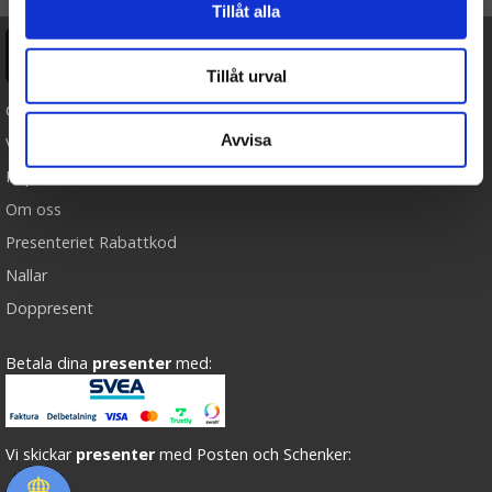
Tillåt alla
Ångra köp
Tillåt urval
Cookies
Avvisa
Varumärken
Köpvillkor
Om oss
Presenteriet Rabattkod
Nallar
Doppresent
Betala dina
presenter
med:
Vi skickar
presenter
med Posten och Schenker: