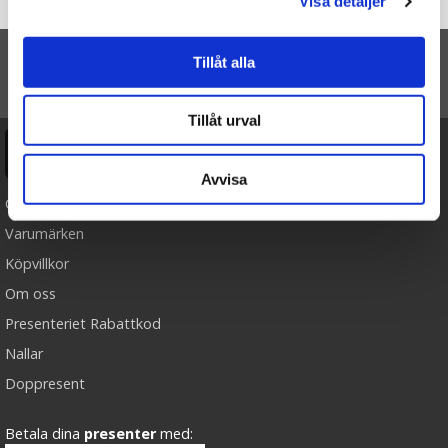
Visa detaljer
Startsidan
Trolli Godishamburgare (mini)
Tillåt alla
TILL TOPPEN
Tillåt urval
Ångra köp
Avvisa
Cookies
Varumärken
Köpvillkor
Om oss
Presenteriet Rabattkod
Nallar
Doppresent
Betala dina
presenter
med: