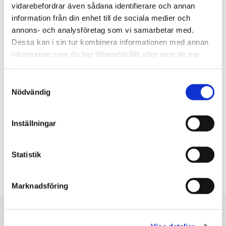
vidarebefordrar även sådana identifierare och annan
Upptäck mer
information från din enhet till de sociala medier och
annons- och analysföretag som vi samarbetar med.
Påsk
Dessa kan i sin tur kombinera informationen med annan
Gott
information som du har tillhandahållit eller som de har
Barngodis
samlat in när du har använt deras tjänster.
Skapa eget påskägg
Samtyckesval
Till barnens adventskalendrar
Nödvändig
Till Barnens kalaspåse
Halloween
Inställningar
Recensioner
Statistik
Produkten har inga recensioner
Skriv en recension
Marknadsföring
Du är här