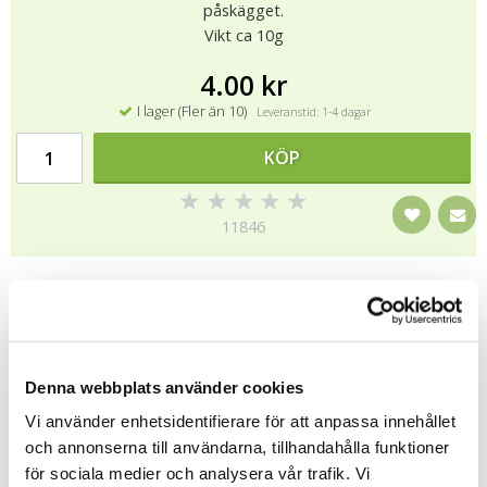
påskägget.
Vikt ca 10g
4.00 kr
I lager (Fler än 10)
Leveranstid: 1-4 dagar
KÖP
★
★
★
★
★
11846
Ingredienser:
Glukossirap, socker, gelatin, syror (citronsyra, mjölksyra),
geleringsmedel (pektin), färgande livsmedel (svarta vinbär, svart
morot, gurkmeja, safflor, röd rädisa, röd druva, körsbär, citron,
Denna webbplats använder cookies
spirulina), aromer, ytbehandlingsmedel (bivax, vitt & gult,
karnabuavax).
Vi använder enhetsidentifierare för att anpassa innehållet
och annonserna till användarna, tillhandahålla funktioner
Tipsa
för sociala medier och analysera vår trafik. Vi