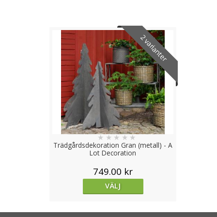
2 varianter
★
★
★
★
★
Trädgårdsdekoration Gran (metall) - A
Lot Decoration
749.00 kr
VÄLJ