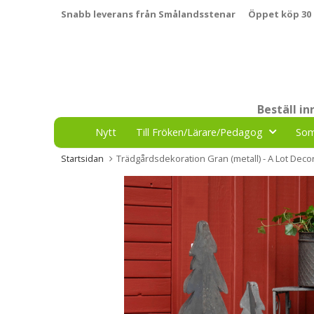
Snabb leverans från Smålandsstenar
Öppet köp 30
Beställ i
Nytt
Till Fröken/Lärare/Pedagog
So
Startsidan
Trädgårdsdekoration Gran (metall) - A Lot Decor