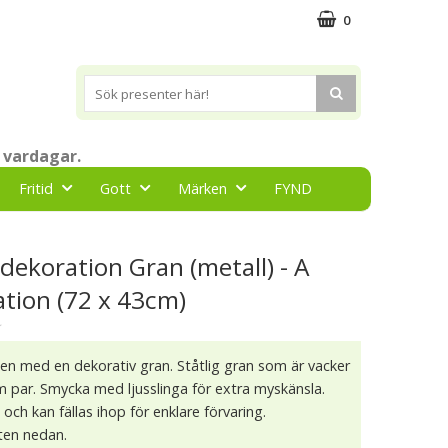
0
 vardagar.
Fritid
Gott
Märken
FYND
ekoration Gran (metall) - A
ation (72 x 43cm)
★
en med en dekorativ gran. Ståtlig gran som är vacker
som par. Smycka med ljusslinga för extra myskänsla.
 och kan fällas ihop för enklare förvaring.
isten nedan.