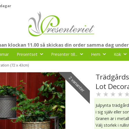
 dagar
nnan klockan 11.00 så skickas din order samma dag under
mmar
Presentset
Presenter till...
Hem
Kök
ation (72 x 43cm)
Trädgårdsd
2 varianter
Lot Decor
★
★
★
★
Julpynta trädgård
i sig själv eller 
Granen är i metall
Välj storlek i rull