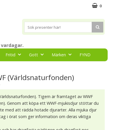
0
 vardagar.
Fritid
Gott
Märken
FYND
WF (Världsnaturfonden)
★
Världsnaturfonden). Tigern är framtaget av WWF
en). Genom att köpa ett WWF-mjukisdjur stöttar du
e med att rädda hotade djurarter. Alla mjuka djur
tag i örat som ger information om deras viktiga
e och har dragfasta pärlögon och dragfast nos.