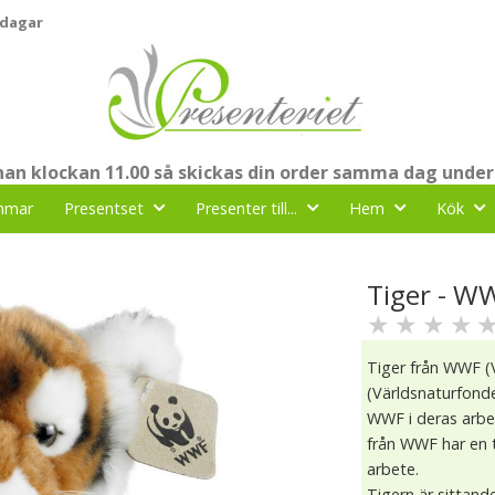
 dagar
nnan klockan 11.00 så skickas din order samma dag under
mmar
Presentset
Presenter till...
Hem
Kök
Tiger - W
★
★
★
★
Tiger från WWF (
(Världsnaturfond
WWF i deras arbet
från WWF har en 
arbete.
Tigern är sittand