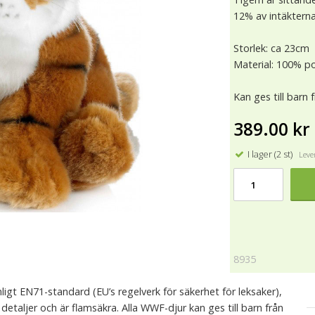
12% av intäkterna 
Storlek: ca 23cm
Material: 100% po
Kan ges till barn 
389.00 kr
I lager (2 st)
Lever
8935
igt EN71-standard (EU’s regelverk för säkerhet för leksaker),
 detaljer och är flamsäkra. Alla WWF-djur kan ges till barn från