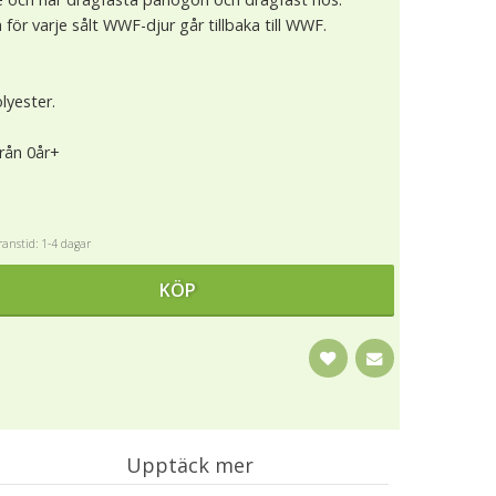
för varje sålt WWF-djur går tillbaka till WWF.
lyester.
från 0år+
anstid: 1-4 dagar
KÖP
Upptäck mer