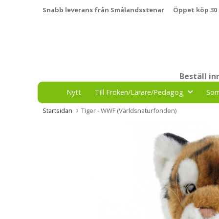
Snabb leverans från Smålandsstenar
Öppet köp 30
Beställ i
Nytt
Till Fröken/Lärare/Pedagog
So
Startsidan
Tiger - WWF (Världsnaturfonden)