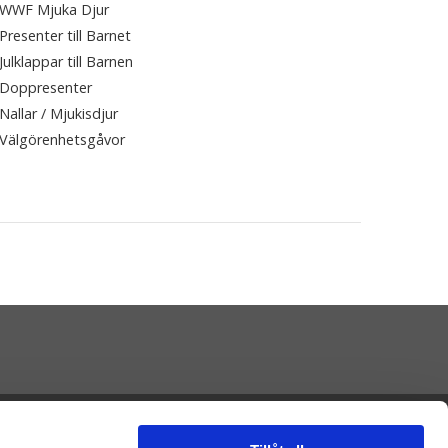
WWF Mjuka Djur
Presenter till Barnet
Julklappar till Barnen
Doppresenter
Nallar / Mjukisdjur
Välgörenhetsgåvor
Presenteriet AB
Vikaholm