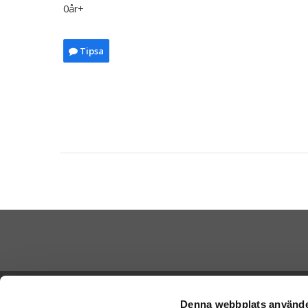
0år+
Tipsa
Betala di
Ångra köp
Denna webbplats använde