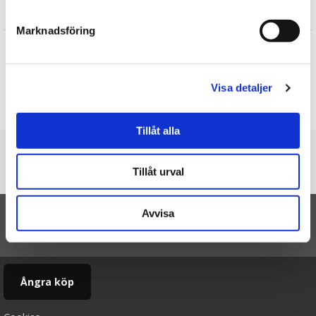
Recensioner
Marknadsföring
Carina
★
★
★
★
★
Snabb leverans 👍 Det är en julklapp så jag hoppas att de är
sköna 😊 Det känns då så
Visa detaljer
Skriv en recension
Tillåt alla
Du är här
Tillåt urval
Startsidan
Strumpor Skumtomte (41-46)
Avvisa
TILL TOPPEN
Ångra köp