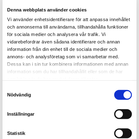
.
Denna webbplats använder cookies
Vi använder enhetsidentifierare för att anpassa innehållet
Tipsa
och annonserna till användarna, tillhandahålla funktioner
för sociala medier och analysera vår trafik. Vi
Upptäck mer
vidarebefordrar även sådana identifierare och annan
Roliga Presenter
information från din enhet till de sociala medier och
Julklappsspelet
annons- och analysföretag som vi samarbetar med.
Accessoarer och Smycken
Dessa kan i sin tur kombinera informationen med annan
information som du har tillhandahållit eller som de har
Julklappar till farfar/morfar
samlat in när du har använt deras tjänster.
Julklappar till pappa
Julklappar till farmor/mormor
Samtyckesval
Nödvändig
Julklappar till mamma
Hälsa
Jul
Inställningar
Julklappar till vännen
Statistik