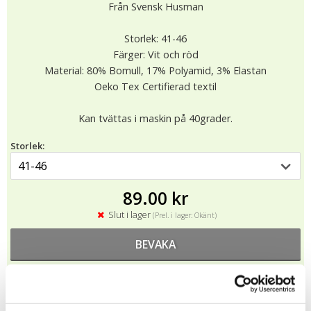
Från Svensk Husman
Storlek: 41-46
Färger: Vit och röd
Material: 80% Bomull, 17% Polyamid, 3% Elastan
Oeko Tex Certifierad textil
Kan tvättas i maskin på 40grader.
Storlek:
89.00 kr
Slut i lager
(Prel. i lager: Okänt)
BEVAKA
★
★
★
★
★
11712