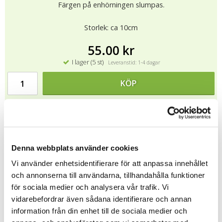
Färgen på enhörningen slumpas.
Storlek: ca 10cm
55.00 kr
I lager (5 st)
Leveranstid: 1-4 dagar
KÖP
★
★
★
★
★
11216
Denna webbplats använder cookies
Vi använder enhetsidentifierare för att anpassa innehållet
Tipsa
och annonserna till användarna, tillhandahålla funktioner
för sociala medier och analysera vår trafik. Vi
Upptäck mer
vidarebefordrar även sådana identifierare och annan
Jul
information från din enhet till de sociala medier och