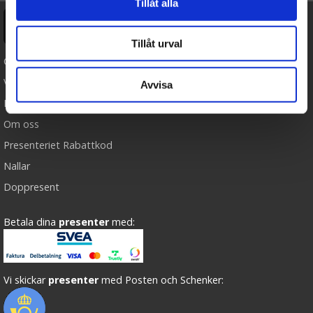
Tillåt alla
Ångra köp
Tillåt urval
Cookies
Varumärken
Avvisa
Köpvillkor
Om oss
Presenteriet Rabattkod
Nallar
Doppresent
Betala dina
presenter
med:
Vi skickar
presenter
med Posten och Schenker: