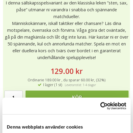
I denna sällskapsspelsvariant av den klassiska leken ”sten, sax,
påse” utmanar ni varandra i snabba och spännande
matchdueller.
Människokännare, iskall taktiker eller chansare? Läs dina
motspelare, överraska och förvirra. Våga göra det oväntade,
gå på din magkänsla och låt dig inte luras. Här kastar ni er över
50 spännande, kul och annorlunda matcher. Spela en mot en
eller duellera kors och tvärs över bordet i en garanterat
underhållande spelupplevelse!
129.00 kr
Ordinarie 189.00 kr , du sparar 60.00 kr, (32%)
I lager (1 st)
Leveranstid: 1-4 dagar
KÖP
★
★
★
★
★
6055
Denna webbplats använder cookies