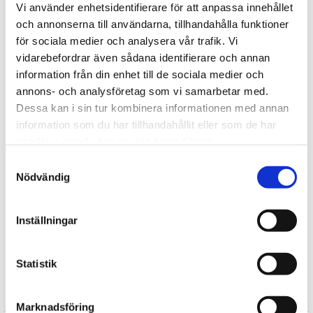
Vi använder enhetsidentifierare för att anpassa innehållet
Tipsa
och annonserna till användarna, tillhandahålla funktioner
för sociala medier och analysera vår trafik. Vi
Upptäck mer
vidarebefordrar även sådana identifierare och annan
information från din enhet till de sociala medier och
Presenter till Honom
annons- och analysföretag som vi samarbetar med.
Presenter till Barnet
Dessa kan i sin tur kombinera informationen med annan
Presenter till Mormor/Farmor
information som du har tillhandahållit eller som de har
Presenter till Morfar/Farfar
samlat in när du har använt deras tjänster.
Presenter till Vännen
Samtyckesval
Fars Dag
Nödvändig
Jul
Julklappar till honom
Inställningar
Julklappar till henne
Julklappar till Barnen
Statistik
Recensioner
Marknadsföring