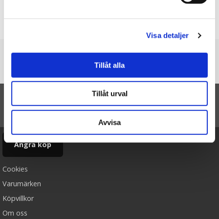
Produkten har inga recensioner
Skriv en recension
Visa detaljer
Du är här
Tillåt alla
Startsidan
Spel Sten, sax & påse
Tillåt urval
TILL TOPPEN
Avvisa
Ångra köp
Cookies
Varumärken
Köpvillkor
Om oss