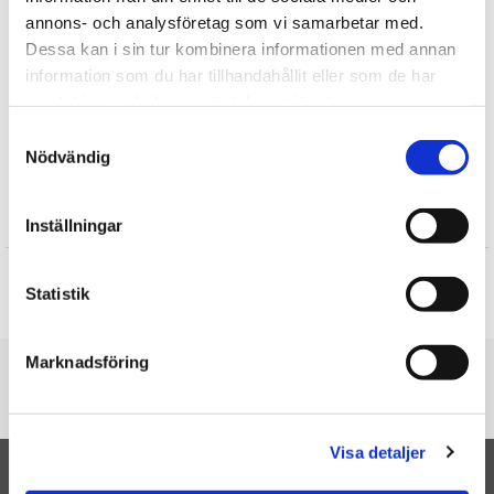
Julklappar till pappa
annons- och analysföretag som vi samarbetar med.
Presenter till Mamma
Dessa kan i sin tur kombinera informationen med annan
information som du har tillhandahållit eller som de har
Presenter till Pappa
samlat in när du har använt deras tjänster.
Inflyttningspresenter
Julklappar till flickvän
Samtyckesval
Nödvändig
Recensioner
Inställningar
Produkten har inga recensioner
Statistik
Skriv en recension
Marknadsföring
Du är här
Startsidan
Spel Vad har du gjort
Visa detaljer