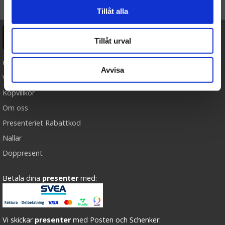
TILL TOPPEN
Tillåt alla
Ångra köp
Tillåt urval
Cookies
Avvisa
Varumärken
Köpvillkor
Om oss
Presenteriet Rabattkod
Nallar
Doppresent
Betala dina
presenter
med:
Vi skickar
presenter
med Posten och Schenker: