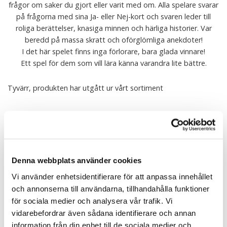
frågor om saker du gjort eller varit med om. Alla spelare svarar
på frågorna med sina Ja- eller Nej-kort och svaren leder till
roliga berättelser, knasiga minnen och härliga historier. Var
beredd på massa skratt och oförglömliga anekdoter!
I det här spelet finns inga förlorare, bara glada vinnare!
Ett spel för dem som vill lära känna varandra lite bättre.
Tyvärr, produkten har utgått ur vårt sortiment
Tipsa
Upptäck mer
Denna webbplats använder cookies
Presenter till Vännen
Vi använder enhetsidentifierare för att anpassa innehållet
Sällskapsspel
och annonserna till användarna, tillhandahålla funktioner
Julklappar till vännen
för sociala medier och analysera vår trafik. Vi
Julklappsspelet
vidarebefordrar även sådana identifierare och annan
Julklappar till mamma
information från din enhet till de sociala medier och