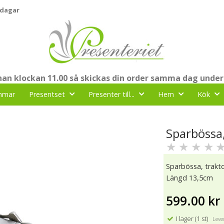
 dagar
nnan klockan 11.00 så skickas din order samma dag under
mmar
Presentset
Presenter till...
Hem
Kök
Sparbössa,
★
★
★
★
Sparbössa, trakto
Längd 13,5cm
599.00 kr
I lager (1 st)
Lever