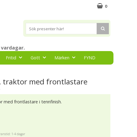
0
 vardagar.
Fritid
Gott
Märken
FYND
 traktor med frontlastare
★
r med frontlastare i tennfinish.
anstid: 1-4 dagar