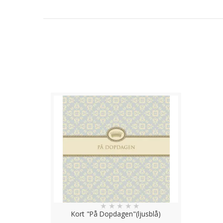
★
★
★
★
★
Kort "På Dopdagen"(ljusblå)