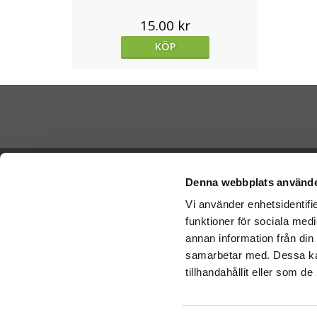
15.00 kr
KÖP
Betala di
Ångra köp
Denna webbplats använde
Vi använder enhetsidentifie
Cookies
funktioner för sociala medi
Vi skickar
Varumärken
Schenker:
annan information från din
Köpvillkor
samarbetar med. Dessa kan
Om oss
tillhandahållit eller som d
Presenteriet Rabattkod
Nallar