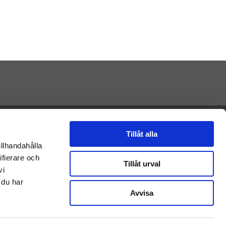
Presenteriet AB
Vikaholm
Tillåt alla
33330 Smålandsstenar
illhandahålla
E-mail: Kontakt@presenteriet.se
ifierare och
Tillåt urval
vi
 du har
Avvisa