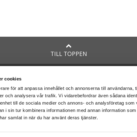
TILL TOPPEN
na
presenter
med:
Facebook
r cookies
Instagram
rare för att anpassa innehållet och annonserna till användarna, t
er och analysera vår trafik. Vi vidarebefordrar även sådana ident
presenter
med Posten och
 enhet till de sociala medier och annons- och analysföretag som 
 i sin tur kombinera informationen med annan information som
e har samlat in när du har använt deras tjänster.