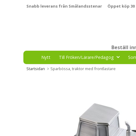
Snabb leverans från Smålandsstenar
Öppet köp 30
Beställ i
Nytt
Till Fröken/Lärare/Pedagog
So
Startsidan
Sparbössa, traktor med frontlastare