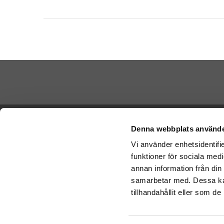
Betala di
Ångra köp
Denna webbplats använde
Vi använder enhetsidentifie
Cookies
funktioner för sociala medi
Vi skickar
Varumärken
Schenker:
annan information från din
Köpvillkor
samarbetar med. Dessa kan
Om oss
tillhandahållit eller som d
Presenteriet Rabattkod
Nallar