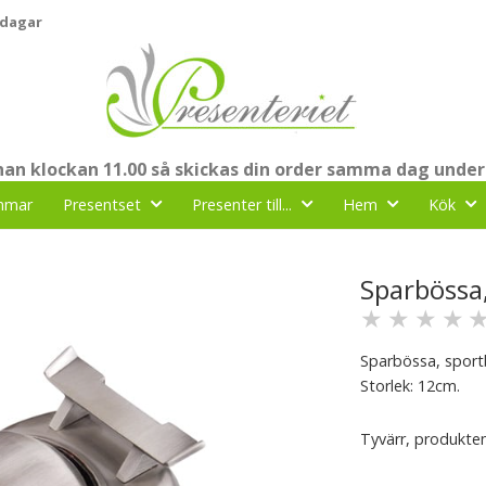
 dagar
nnan klockan 11.00 så skickas din order samma dag under
mmar
Presentset
Presenter till...
Hem
Kök
Sparbössa,
★
★
★
★
Sparbössa, sportbi
Storlek: 12cm.
Tyvärr, produkten