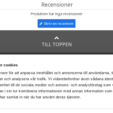
Recensioner
Produkten har inga recensioner
Skriv en recension
TILL TOPPEN
na
presenter
med:
Facebook
r cookies
Instagram
rare för att anpassa innehållet och annonserna till användarna, t
er och analysera vår trafik. Vi vidarebefordrar även sådana ident
presenter
med Posten och
 enhet till de sociala medier och annons- och analysföretag som 
 i sin tur kombinera informationen med annan information som
e har samlat in när du har använt deras tjänster.