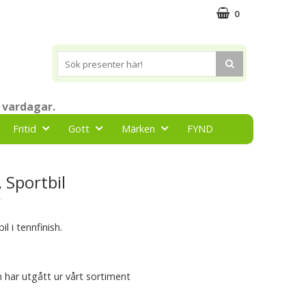
0
 vardagar.
Fritid
Gott
Märken
FYND
 Sportbil
★
l i tennfinish.
 har utgått ur vårt sortiment