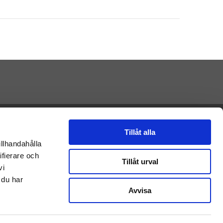
Presenteriet AB
Vikaholm
Tillåt alla
33330 Smålandsstenar
illhandahålla
E-mail: Kontakt@presenteriet.se
ifierare och
Tillåt urval
vi
 du har
Avvisa