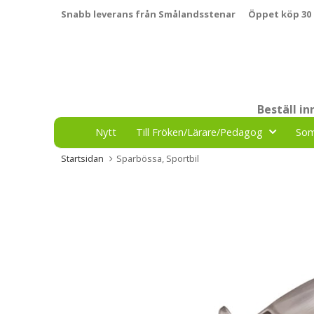
Snabb leverans från Smålandsstenar
Öppet köp 30
Beställ i
Nytt
Till Fröken/Lärare/Pedagog
So
Startsidan
Sparbössa, Sportbil