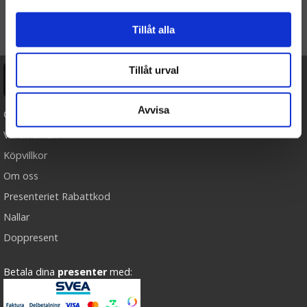
TILL TOPPEN
Tillåt alla
Tillåt urval
Ångra köp
Avvisa
Cookies
Varumärken
Köpvillkor
Om oss
Presenteriet Rabattkod
Nallar
Doppresent
Betala dina
presenter
med: