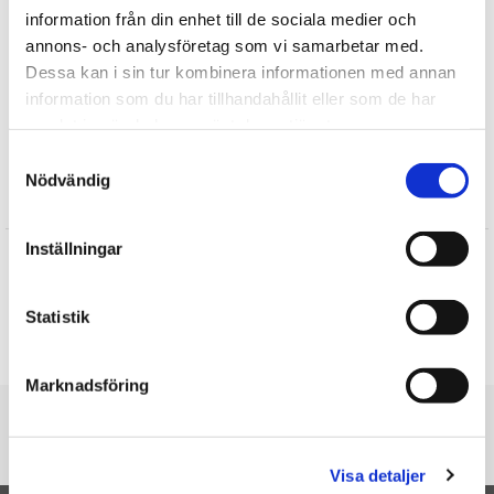
information från din enhet till de sociala medier och
Jul
annons- och analysföretag som vi samarbetar med.
Julklappar till Barnen
Dessa kan i sin tur kombinera informationen med annan
Presenter till Barnet
information som du har tillhandahållit eller som de har
Till barnens adventskalendrar
samlat in när du har använt deras tjänster.
Till Barnens kalaspåse
Samtyckesval
Nödvändig
Recensioner
Inställningar
Roy
★
★
★
★
★
Det blev nog jätte bra present, bor utomlands, har inte hört
nogot än, Grabben fyllde år igår.
Statistik
Skriv en recension
Marknadsföring
Du är här
Startsidan
Slinky Spring Rainbow (Liten 95mm)
Visa detaljer