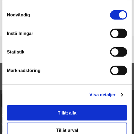
Recensioner
Samtyckesval
Nödvändig
Produkten har inga recensioner
Skriv en recension
Inställningar
Du är här
Statistik
Startsidan
Silverhalsband med hjärta och blå blomma, 38cm
Marknadsföring
TILL TOPPEN
Visa detaljer
Ångra köp
Tillåt alla
Cookies
Varumärken
Tillåt urval
Köpvillkor