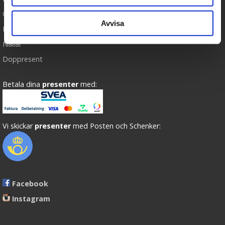
Om oss
Avvisa
Presenteriet Rabattkod
Nallar
Doppresent
Betala dina
presenter
med:
Vi skickar
presenter
med Posten och Schenker:
Facebook
Instagram