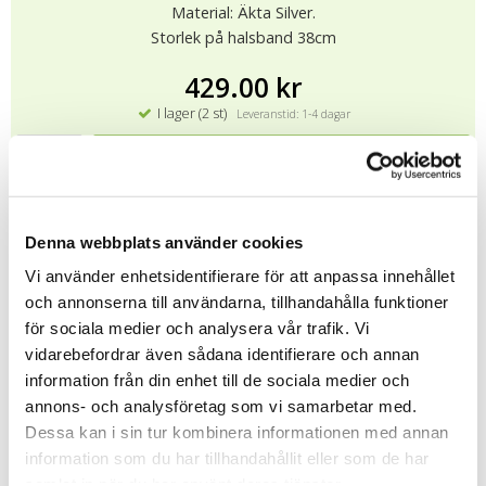
Material: Äkta Silver.
Storlek på halsband 38cm
429.00 kr
I lager (2 st)
Leveranstid: 1-4 dagar
KÖP
★
★
★
★
★
9077
Denna webbplats använder cookies
Vi använder enhetsidentifierare för att anpassa innehållet
och annonserna till användarna, tillhandahålla funktioner
Tipsa
för sociala medier och analysera vår trafik. Vi
vidarebefordrar även sådana identifierare och annan
Upptäck mer
information från din enhet till de sociala medier och
annons- och analysföretag som vi samarbetar med.
Doppresenter
Dessa kan i sin tur kombinera informationen med annan
Dopsmycken
information som du har tillhandahållit eller som de har
samlat in när du har använt deras tjänster.