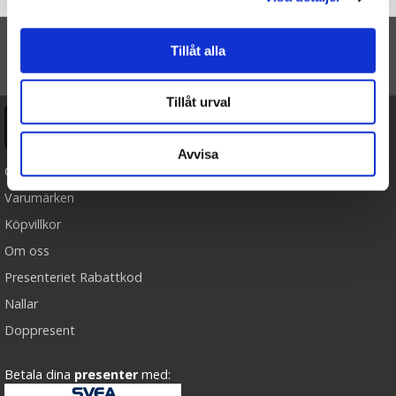
Startsidan
Quiznödig – Sant eller falskt (för barn och föräldrar)
Tillåt alla
TILL TOPPEN
Tillåt urval
Ångra köp
Avvisa
Cookies
Varumärken
Köpvillkor
Om oss
Presenteriet Rabattkod
Nallar
Doppresent
Betala dina
presenter
med: