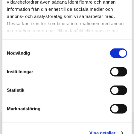
vidarebefordrar även sådana identifierare och annan
information från din enhet till de sociala medier och
annons- och analysföretag som vi samarbetar med.
Tipsa
Dessa kan i sin tur kombinera informationen med annan
information som du har tillhandahållit eller som de har
Upptäck mer
samlat in när du har använt deras tjänster.
Samtyckesval
Julklappar till Barnen
Nödvändig
Presenter till Barnet
Sällskapsspel
Inställningar
Recensioner
Statistik
Produkten har inga recensioner
Skriv en recension
Marknadsföring
Du är här
Visa detaljer