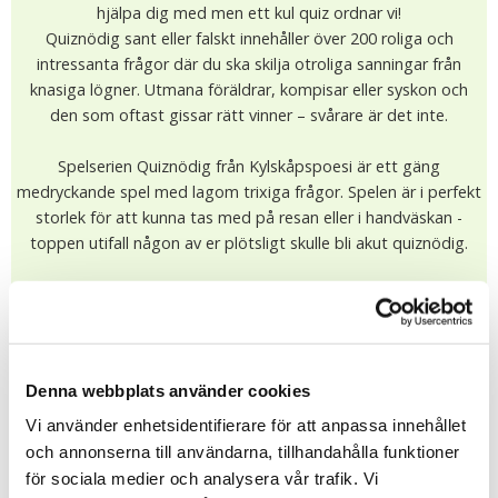
hjälpa dig med men ett kul quiz ordnar vi!
Quiznödig sant eller falskt innehåller över 200 roliga och
intressanta frågor där du ska skilja otroliga sanningar från
knasiga lögner. Utmana föräldrar, kompisar eller syskon och
den som oftast gissar rätt vinner – svårare är det inte.
Spelserien Quiznödig från Kylskåpspoesi är ett gäng
medryckande spel med lagom trixiga frågor. Spelen är i perfekt
storlek för att kunna tas med på resan eller i handväskan -
toppen utifall någon av er plötsligt skulle bli akut quiznödig.
Storlek: 10 x 7 x 3,5 cm
95.00 kr
I lager (3 st)
Leveranstid: 1-4 dagar
Denna webbplats använder cookies
KÖP
Vi använder enhetsidentifierare för att anpassa innehållet
och annonserna till användarna, tillhandahålla funktioner
★
★
★
★
★
för sociala medier och analysera vår trafik. Vi
10206