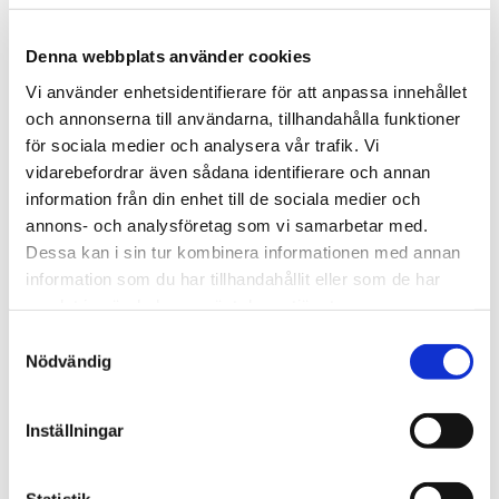
Tipsa
Denna webbplats använder cookies
Vi använder enhetsidentifierare för att anpassa innehållet
Upptäck mer
och annonserna till användarna, tillhandahålla funktioner
för sociala medier och analysera vår trafik. Vi
Sällskapsspel
vidarebefordrar även sådana identifierare och annan
Presenter till Henne
information från din enhet till de sociala medier och
Presenter till Honom
annons- och analysföretag som vi samarbetar med.
Presenter till Paret
Dessa kan i sin tur kombinera informationen med annan
Julklappar till flickvän
information som du har tillhandahållit eller som de har
Julklappar till henne
samlat in när du har använt deras tjänster.
Julklappar till honom
Samtyckesval
Julklappar till pojkvän
Nödvändig
Julklappar till vännen
Presenter till Vännen
Inställningar