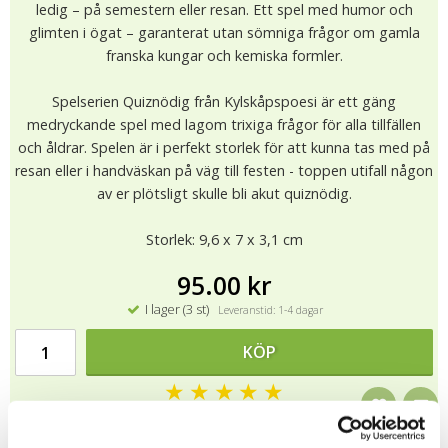
ledig – på semestern eller resan. Ett spel med humor och
glimten i ögat – garanterat utan sömniga frågor om gamla
franska kungar och kemiska formler.
Spelserien Quiznödig från Kylskåpspoesi är ett gäng
medryckande spel med lagom trixiga frågor för alla tillfällen
och åldrar. Spelen är i perfekt storlek för att kunna tas med på
resan eller i handväskan på väg till festen - toppen utifall någon
av er plötsligt skulle bli akut quiznödig.
Storlek: 9,6 x 7 x 3,1 cm
95.00 kr
I lager (3 st)
Leveranstid: 1-4 dagar
KÖP
★
★
★
★
★
9019