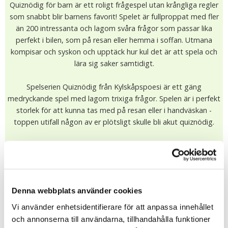
Quiznödig för barn är ett roligt frågespel utan krångliga regler
som snabbt blir barnens favorit! Spelet är fullproppat med fler
än 200 intressanta och lagom svåra frågor som passar lika
perfekt i bilen, som på resan eller hemma i soffan. Utmana
kompisar och syskon och upptäck hur kul det är att spela och
lära sig saker samtidigt.
Spelserien Quiznödig från Kylskåpspoesi är ett gäng
medryckande spel med lagom trixiga frågor. Spelen är i perfekt
storlek för att kunna tas med på resan eller i handväskan -
toppen utifall någon av er plötsligt skulle bli akut quiznödig.
Storlek: 10 x 7 x 3,5 cm
95.00 kr
I lager (1 st)
Leveranstid: 1-4 dagar
Denna webbplats använder cookies
KÖP
Vi använder enhetsidentifierare för att anpassa innehållet
★
★
★
★
★
och annonserna till användarna, tillhandahålla funktioner