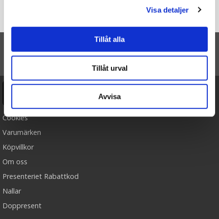
Du är här
Visa detaljer
Startsidan
QuizNödig - För Barn
Tillåt alla
TILL TOPPEN
Tillåt urval
Ångra köp
Avvisa
Cookies
Varumärken
Köpvillkor
Om oss
Presenteriet Rabattkod
Nallar
Doppresent