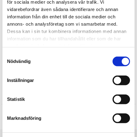
för sociala medier och analysera vår trafik. Vi
10205
vidarebefordrar även sådana identifierare och annan
information från din enhet till de sociala medier och
annons- och analysföretag som vi samarbetar med.
Tipsa
Dessa kan i sin tur kombinera informationen med annan
information som du har tillhandahållit eller som de har
Upptäck mer
samlat in när du har använt deras tjänster.
Julklappar till Barnen
Samtyckesval
Nödvändig
Presenter till Barnet
Fritid
Sällskapsspel
Inställningar
Recensioner
Statistik
Produkten har inga recensioner
Marknadsföring
Skriv en recension