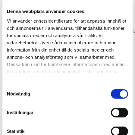
emulgeringsmedel (E322
Soja
lecitin), aromer.
Inuti
: socker, oljor
och fetter (vegetabiliska oljor (rapsfrö,solros,majs
Denna webbplats använder cookies
och
Sojabönor
i olika proportioner), vegetabiliska fetter
Vi använder enhetsidentifierare för att anpassa innehållet
(certifierad palm), helt hydrogenerat vegetabiliskt fett och olja
och annonserna till användarna, tillhandahålla funktioner
(palmkärna,solros)),
Vassle
pulver,skummat
Mjölk
pulver,
Mjölk
pul
för sociala medier och analysera vår trafik. Vi
kakaopulver (1,2%), emulgeringsmedel (E322
Soja
lecitin),
vidarebefordrar även sådana identifierare och annan
smakämne (vanillin).
information från din enhet till de sociala medier och
Allergener:
Mjölk, (E322) Soja
lecitin.
annons- och analysföretag som vi samarbetar med.
Kan innehålla spår
Dessa kan i sin tur kombinera informationen med annan
av:
Sesam
frön,
Gluten
,
Jordnötter
och
Nötter.
information som du har tillhandahållit eller som de har
samlat in när du har använt deras tjänster.
Samtyckesval
Tipsa
Nödvändig
Upptäck mer
Inställningar
Presentset
Vår
Statistik