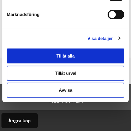
Recensioner
Marknadsföring
Siv
★
★
★
★
★
Jag blev supernöjd och kommer att beställa mer av er till någon
Visa detaljer
födelsedag
Skriv en recension
Tillåt alla
Du är här
Tillåt urval
Startsidan
Presentset Vårkänsla i cellofan
Avvisa
TILL TOPPEN
Ångra köp