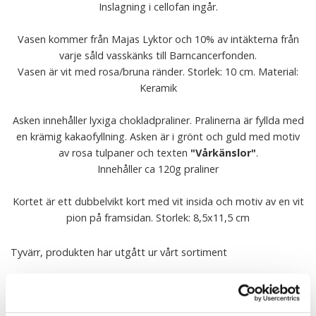
Inslagning i cellofan ingår.
Vasen kommer från Majas Lyktor och 10% av intäkterna från
varje såld vasskänks till Barncancerfonden.
Vasen är vit med rosa/bruna ränder. Storlek: 10 cm. Material:
Keramik
Asken innehåller lyxiga chokladpraliner. Pralinerna är fyllda med
en krämig kakaofyllning. Asken är i grönt och guld med motiv
av rosa tulpaner och texten
"Vårkänslor"
.
Innehåller ca 120g praliner
Kortet är ett dubbelvikt kort med vit insida och motiv av en vit
pion på framsidan. Storlek: 8,5x11,5 cm
Tyvärr, produkten har utgått ur vårt sortiment
Ingredienser chokladpraliner:
socker, kakaosmör (19,6%),
kakaomassa (13%), hel
Mjölk
pulver,
Vassle
pulver,