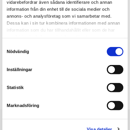
vidarebefordrar även sådana identifierare och annan
Tipsa
information från din enhet till de sociala medier och
annons- och analysföretag som vi samarbetar med.
Upptäck mer
Dessa kan i sin tur kombinera informationen med annan
information som du har tillhandahållit eller som de har
Presentböcker
samlat in när du har använt deras tjänster.
Glimra Förlag
Samtyckesval
Presenter till Morfar/Farfar
Nödvändig
Presenter till Mormor/Farmor
Presenter till Pensionär
Inställningar
Recensioner
Statistik
Produkten har inga recensioner
Skriv en recension
Marknadsföring
Du är här
Visa detaljer