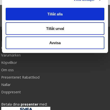
Startsidan
Mitt Barnbarn & Jag (Fyll-i-bok)
Tillåt alla
TILL TOPPEN
Tillåt urval
Ångra köp
Avvisa
Cookies
Varumärken
Köpvillkor
Om oss
Presenteriet Rabattkod
Nallar
Doppresent
Betala dina
presenter
med: