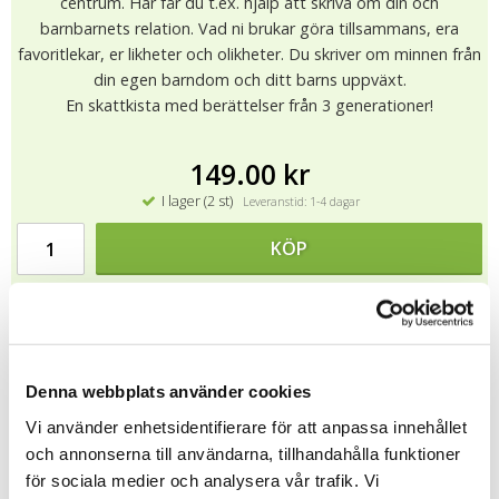
centrum. Här får du t.ex. hjälp att skriva om din och
barnbarnets relation. Vad ni brukar göra tillsammans, era
favoritlekar, er likheter och olikheter. Du skriver om minnen från
din egen barndom och ditt barns uppväxt.
En skattkista med berättelser från 3 generationer!
149.00 kr
I lager (2 st)
Leveranstid: 1-4 dagar
KÖP
★
★
★
★
★
3333
Denna webbplats använder cookies
Mitt barnbarn & Jag
är rikt illustrerad och inbunden med spiral
Vi använder enhetsidentifierare för att anpassa innehållet
dold under en rundad tygrygg. Boken är tryckt på miljömärkt
papper.
och annonserna till användarna, tillhandahålla funktioner
för sociala medier och analysera vår trafik. Vi