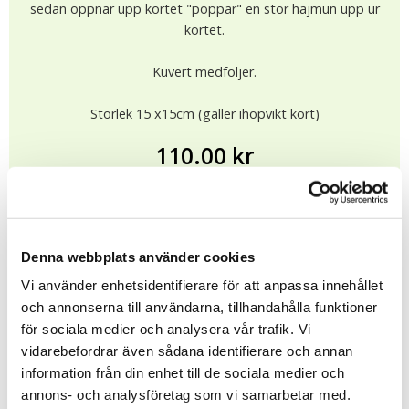
sedan öppnar upp kortet "poppar" en stor hajmun upp ur
kortet.
Kuvert medföljer.
Storlek 15 x15cm (gäller ihopvikt kort)
110.00 kr
I lager (4 st)
Leveranstid: 1-4 dagar
KÖP
★
★
★
★
★
Denna webbplats använder cookies
12835
Vi använder enhetsidentifierare för att anpassa innehållet
och annonserna till användarna, tillhandahålla funktioner
för sociala medier och analysera vår trafik. Vi
Tipsa
vidarebefordrar även sådana identifierare och annan
information från din enhet till de sociala medier och
Upptäck mer
annons- och analysföretag som vi samarbetar med.