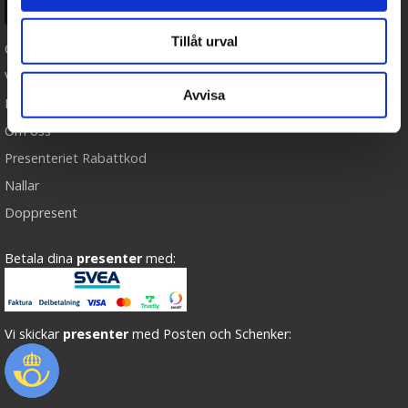
Ångra köp
Tillåt urval
Cookies
Varumärken
Avvisa
Köpvillkor
Om oss
Presenteriet Rabattkod
Nallar
Doppresent
Betala dina
presenter
med:
Vi skickar
presenter
med Posten och Schenker: