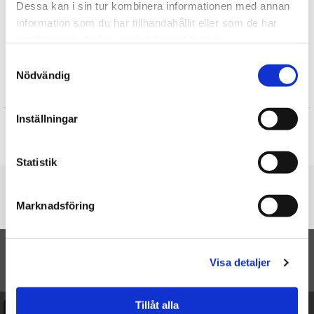
Dessa kan i sin tur kombinera informationen med annan
Gratulationskort
information som du har tillhandahållit eller som de har
Julklappar till Barnen
samlat in när du har använt deras tjänster.
Presenter till Barnet
Samtyckesval
Nödvändig
Recensioner
Inställningar
Produkten har inga recensioner
Skriv en recension
Statistik
Du är här
Marknadsföring
Startsidan
Pop-up kort Haj
Visa detaljer
TILL TOPPEN
Tillåt alla