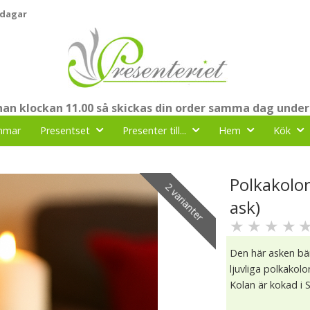
 dagar
nnan klockan 11.00 så skickas din order samma dag under
mmar
Presentset
Presenter till...
Hem
Kök
Polkakolor 
2 varianter
ask)
★
★
★
★
Den här asken bär
ljuvliga polkakolo
Kolan är kokad i S