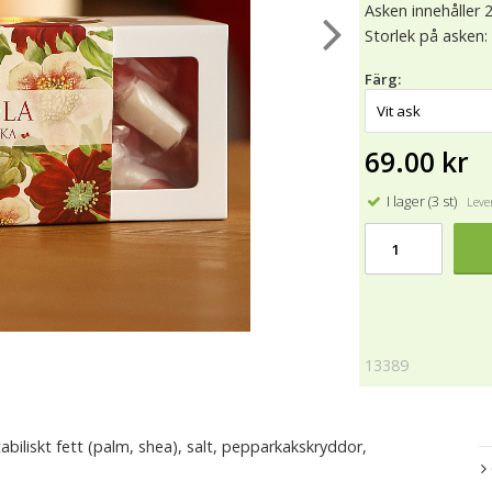
Asken innehåller 
Storlek på asken:
Färg:
69.00 kr
I lager (3 st)
Lever
13389
biliskt fett (palm, shea), salt, pepparkakskryddor,