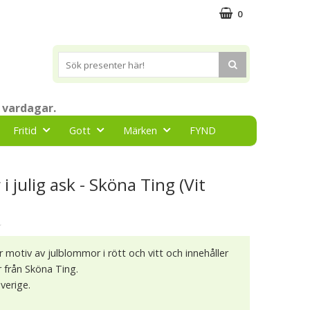
0
 vardagar.
Fritid
Gott
Märken
FYND
i julig ask - Sköna Ting (Vit
★
 motiv av julblommor i rött och vitt och innehåller
r från Sköna Ting.
verige.