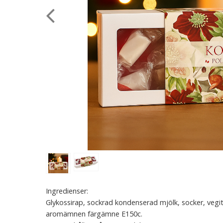
Ingredienser:
Glykossirap, sockrad kondenserad mjölk, socker, vegita
aromämnen färgämne E150c.