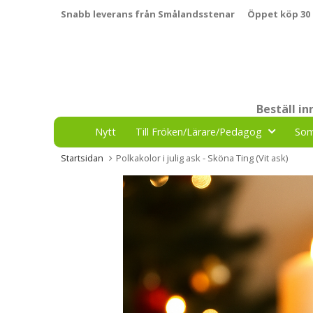
Snabb leverans från Smålandsstenar
Öppet köp 30
Beställ i
Nytt
Till Fröken/Lärare/Pedagog
So
Startsidan
Polkakolor i julig ask - Sköna Ting (Vit ask)